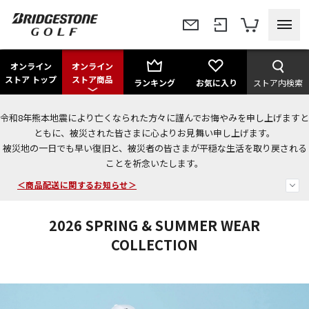
オンライン
オンライン
ストア トップ
ストア商品
ランキング
お気に入り
ストア内検索
令和8年熊本地震により亡くなられた方々に謹んでお悔やみを申し上げますと
今なら新規会員登録で1,000円OFFクーポンプレゼント！
ともに、被災された皆さまに心よりお見舞い申し上げます。
被災地の一日でも早い復旧と、被災者の皆さまが平穏な生活を取り戻される
ことを祈念いたします。
＜商品配送に関するお知らせ＞
＜夏季休暇中のご注文・発送・お問い合わせ＞
2026 SPRING & SUMMER WEAR
COLLECTION