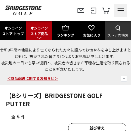
オンライン
オンライン
ストア トップ
ストア商品
ランキング
お気に入り
ストア内検索
令和8年熊本地震により亡くなられた方々に謹んでお悔やみを申し上げますと
＜夏季休暇中のご注文・発送・お問い合わせ＞
ともに、被災された皆さまに心よりお見舞い申し上げます。
被災地の一日でも早い復旧と、被災者の皆さまが平穏な生活を取り戻される
今なら新規会員登録で1,000円OFFクーポンプレゼント！
ことを祈念いたします。
＜商品配送に関するお知らせ＞
【Bシリーズ】BRIDGESTONE GOLF
PUTTER
4
全
件
並び替え