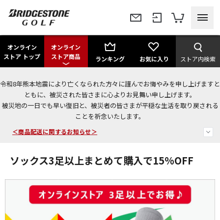
オンライン
オンライン
ストア トップ
ストア商品
ランキング
お気に入り
ストア内検索
令和8年熊本地震により亡くなられた方々に謹んでお悔やみを申し上げますと
今なら新規会員登録で1,000円OFFクーポンプレゼント！
ともに、被災された皆さまに心よりお見舞い申し上げます。
被災地の一日でも早い復旧と、被災者の皆さまが平穏な生活を取り戻される
＜商品配送に関するお知らせ＞
ことを祈念いたします。
＜夏季休暇中のご注文・発送・お問い合わせ＞
ソックス3足以上まとめて購入で15%OFF