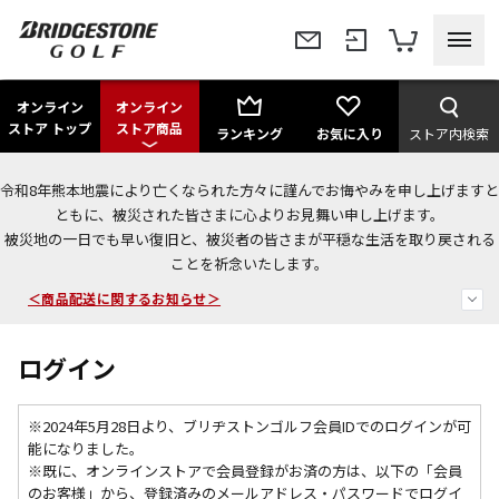
オンライン
オンライン
ストア トップ
ストア商品
ランキング
お気に入り
ストア内検索
令和8年熊本地震により亡くなられた方々に謹んでお悔やみを申し上げますと
ともに、被災された皆さまに心よりお見舞い申し上げます。
被災地の一日でも早い復旧と、被災者の皆さまが平穏な生活を取り戻される
ことを祈念いたします。
＜商品配送に関するお知らせ＞
＜夏季休暇中のご注文・発送・お問い合わせ＞
ログイン
今なら新規会員登録で1,000円OFFクーポンプレゼント！
※2024年5月28日より、ブリヂストンゴルフ会員IDでのログインが可
能になりました。
※既に、
オンラインストアで会員登録がお済の方は、以下の「会員
のお客様」から、登録済みのメールアドレス・パスワードでログイ