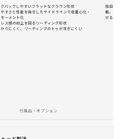
イクバックしやすいフラットなクラウン形状
独自のスリップレ
ちやすさと性能を両立したサイドラインで低重心化・
載。滑りやすい局
性モーメント化
せる。
ドレス感の向上を図るリーディング形状
かかりにくく、リーディングのトゥが浮きにくい
付属品・オプション
ヘッド製法