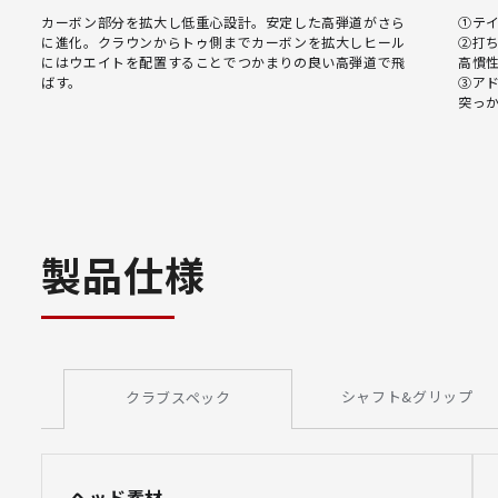
カーボン部分を拡大し低重心設計。安定した高弾道がさら
①テ
に進化。クラウンからトゥ側までカーボンを拡大しヒール
②打
にはウエイトを配置することでつかまりの良い高弾道で飛
高慣
ばす。
③ア
突っ
製品仕様
シャフト&グリップ
クラブスペック
ヘッド素材