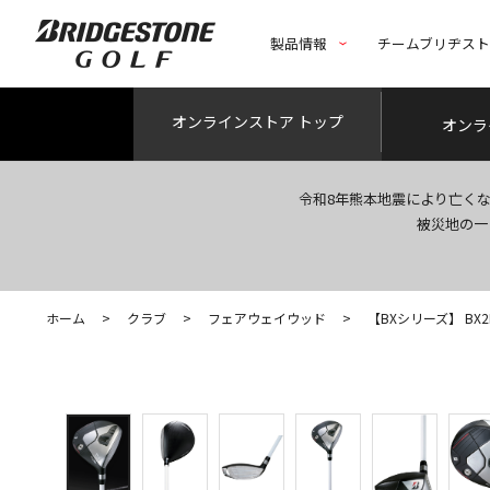
製品情報
チームブリヂス
オンライン
ストア トップ
オンラ
令和8年熊本地震により亡く
被災地の一
ホーム
>
クラブ
>
フェアウェイウッド
>
【BXシリーズ】 BX2HT