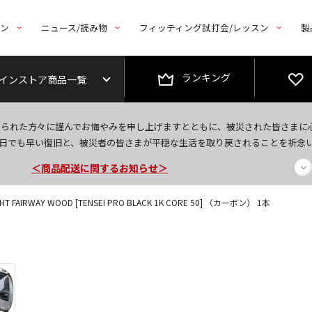
トン
ニュース/読み物
フィッティング試打会/レッスン
製
ランキング
インストア商品一覧
今なら新規会員登録で1,000円OFFクーポンプレゼント！
なられた方々に謹んでお悔やみを申し上げますとともに、被災された皆さまに
＜商品配送に関するお知らせ＞
日でも早い復旧と、被災者の皆さまが平穏な生活を取り戻されることを祈念
＜夏季休暇中のご注文・発送・お問い合わせ＞
 FAIRWAY WOOD [TENSEI PRO BLACK 1K CORE 50] （カーボン） 1本