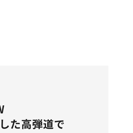
W
した高弾道で