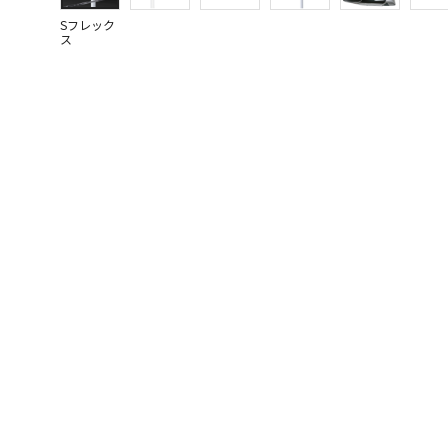
Sフレック
ス