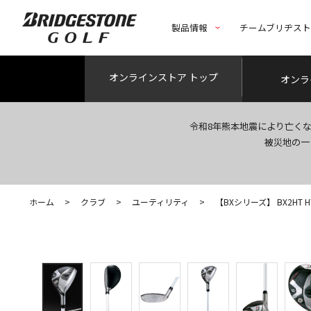
製品情報
チームブリヂス
オンライン
ストア トップ
オンラ
令和8年熊本地震により亡く
被災地の一
ホーム
>
クラブ
>
ユーティリティ
>
【BXシリーズ】 BX2HT HY