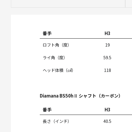
番手
H3
ロフト角（度）
19
ライ角（度）
59.5
ヘッド体積（㎤）
118
Diamana BS50hⅡ シャフト（カーボン）
番手
H3
長さ（インチ）
40.5