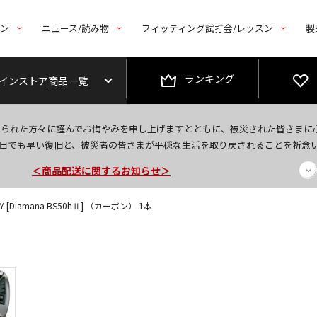
トン
ニュース/読み物
フィッティング試打会/レッスン
製
ランキング
インストア商品一覧
なられた方々に謹んでお悔やみを申し上げますとともに、被災された皆さまに
今なら新規会員登録で1,000円OFFクーポンプレゼント！
日でも早い復旧と、被災者の皆さまが平穏な生活を取り戻されることを祈念
＜商品配送に関するお知らせ＞
＜夏季休暇中のご注文・発送・お問い合わせ＞
 [Diamana BS50hⅡ] （カーボン） 1本