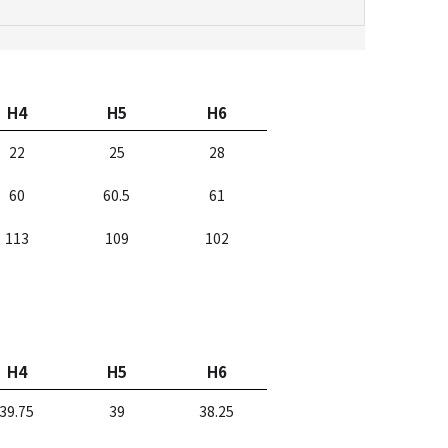
H4
H5
H6
22
25
28
60
60.5
61
113
109
102
H4
H5
H6
39.75
39
38.25