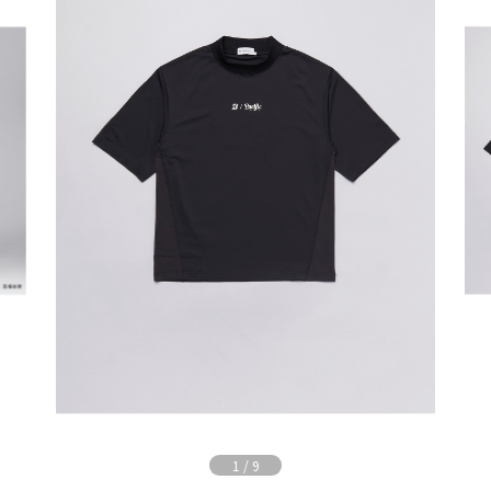
1
/
9