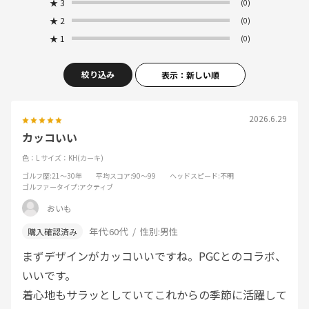
★
3
(0)
★
2
(0)
★
1
(0)
絞り込み
表示：新しい順
2026.6.29
カッコいい
色：L
サイズ：KH(カーキ)
ゴルフ歴
:21～30年
平均スコア
:90～99
ヘッドスピード
:不明
ゴルファータイプ
:アクティブ
おいも
年代:
60代
性別:
男性
まずデザインがカッコいいですね。PGCとのコラボ、
いいです。
着心地もサラッとしていてこれからの季節に活躍して