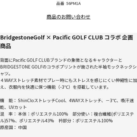
品番
56PM1A
商品のお問い合わせ
BridgestoneGolf × Pacific GOLF CLUB コラボ 企画
商品
背面にPacific GOLF CLUBブランドの象徴となるキャラクターと
BRIDGESTONE GOLFのコラボプリントが施された半袖モックネックシ
ャツ。
４WAYストレッチ素材でプレー時にもストレスを感じにくい伸縮性に加
え、衣服内を快適に保つ機能（-3℃）を搭載しています。
機 能： ShinCloストレッチCool、4WAYストレッチ、－3℃、吸汗速
乾、UVカット
混 率： 本体：ポリエステル100% 部分使い：複合繊維(ポリエステ
ル)57%、ポリエステル43% 衿部分：ポリエステル100%
原産国： 中国