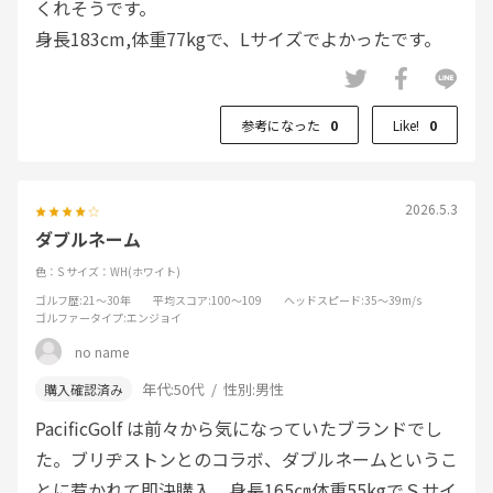
くれそうです。
身長183cm,体重77kgで、Lサイズでよかったです。
参考になった
0
Like!
0
2026.5.3
ダブルネーム
色：S
サイズ：WH(ホワイト)
ゴルフ歴
:21～30年
平均スコア
:100～109
ヘッドスピード
:35～39m/s
ゴルファータイプ
:エンジョイ
no name
年代:
50代
性別:
男性
PacificGolf は前々から気になっていたブランドでし
た。ブリヂストンとのコラボ、ダブルネームというこ
とに惹かれて即決購入。身長165㎝体重55kgでＳサイ