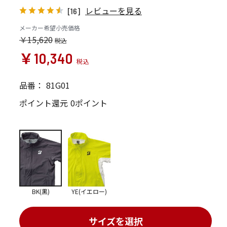
レビューを見る
[16]
メーカー希望小売価格
￥15,620
￥10,340
品番：
81G01
ポイント還元
0ポイント
BK(黒)
YE(イエロー)
サイズを選択