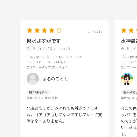
2026.3.12
撥水さすがです
水神最
色：M
サイズ：TQ(ターコイズ)
色：M
サイ
ゴルフ歴
:3～5年
平均スコア
:90～99
ゴルフ歴
:
ヘッドスピード
:40～44m/s
ヘッドスピ
ゴルファータイプ
:エンジョイ
ゴルファー
まるのことと
年代:
50代
性別:
男性
年代:
60代
北海道ですが、みぞれでも対応できます
今まで色
ね。ゴアゴアもしてないですしプレーに支
ッパ）を
障は全くありません。
のですが
いし蒸れ
す。