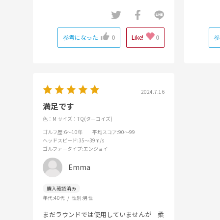
参考になった
0
Like!
0
参
2024.7.16
満足です
色：M
サイズ：TQ(ターコイズ)
ゴルフ歴
:6～10年
平均スコア
:90～99
ヘッドスピード
:35～39m/s
ゴルファータイプ
:エンジョイ
Emma
年代:
40代
性別:
男性
まだラウンドでは使用していませんが 柔