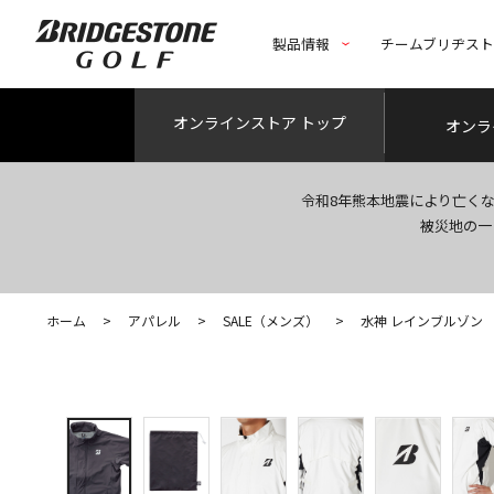
製品情報
チームブリヂス
オンライン
ストア トップ
オンラ
令和8年熊本地震により亡く
被災地の一
ホーム
>
アパレル
>
SALE（メンズ）
>
水神 レインブルゾン