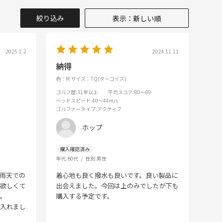
絞り込み
表示：新しい順
2025.1.2
2024.11.11
納得
色：M
サイズ：TQ(ターコイズ)
ゴルフ歴
:31年以上
平均スコア
:80～89
ヘッドスピード
:40～44m/s
ゴルファータイプ
:アクティブ
ホップ
年代:
60代
性別:
男性
雨天での
着心地も良く撥水も良いです。良い製品に
け欲しくて
出会えました。今回は上のみでしたが下も
た。
購入する予定です。
に入れまし