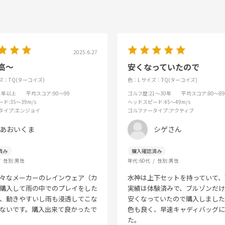
2025.6.27
高〜
安くなっていたので
ズ：TQ(ターコイズ)
色：L
サイズ：TQ(ターコイズ)
31年以上
平均スコア
:90～99
ゴルフ歴
:21～30年
平均スコア
:80～89
ード
:35～39m/s
ヘッドスピード
:45～49m/s
タイプ
:エンジョイ
ゴルファータイプ
:アクティブ
あおいくま
シゲさん
性別:
男性
年代:
60代
性別:
男性
々なメーカーのレインウェア（カ
水神は上下セットを持っていて、
購入して雨の中でのプレイをした
実績は体験済みで、ブルゾンだ
、動きやすいし雨も浸透してこな
安くなっていたので購入しまし
ないです。購入出来て良かったで
色も良く、早速キャディバッグ
た。