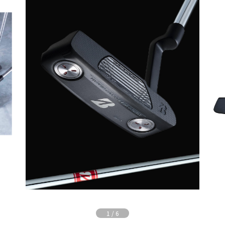
1
/
6