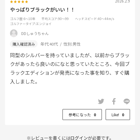
2026.2.9
やっぱりブラックがいい！！
ゴルフ歴
:6～10年
平均スコア
:90～99
ヘッドスピード
:40～44m/s
ゴルファータイプ
:エンジョイ
DDしゅうちゃん
年代:
40代
性別:
男性
同型のシルバーを持っていましたが、以前からブラッ
クがあったら良いのになと思っていたところ、今回ブ
ラックエディションが発売になった事を知り、すぐ購
入しました。
参考になった
0
Like!
0
※レビューを書くには
ログイン
が必要です。