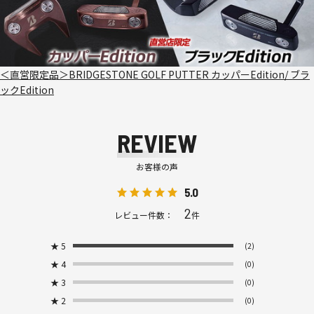
＜直営限定品＞BRIDGESTONE GOLF PUTTER カッパーEdition/ ブラ
ックEdition
REVIEW
お客様の声
5.0
2
レビュー件数：
件
★
5
(2)
★
4
(0)
★
3
(0)
★
2
(0)