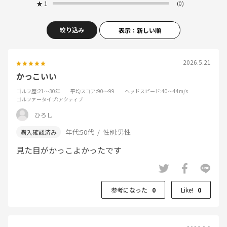
★
1
(0)
絞り込み
表示：新しい順
2026.5.21
かっこいい
ゴルフ歴
:21～30年
平均スコア
:90～99
ヘッドスピード
:40～44m/s
ゴルファータイプ
:アクティブ
ひろし
年代:
50代
性別:
男性
見た目がかっこよかったです
参考になった
0
Like!
0