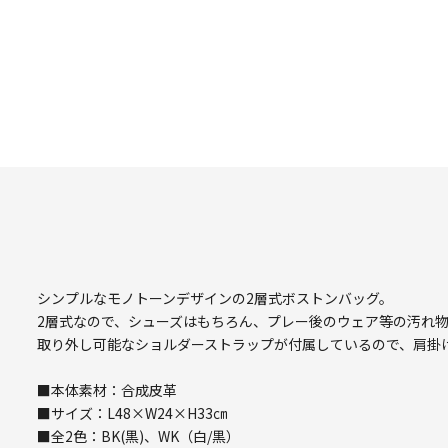
シンプルなモノトーンデザインの2層式ボストンバッグ。
2層式なので、シューズはもちろん、プレー後のウェア等の汚れ
取り外し可能なショルダーストラップが付属しているので、肩掛
■本体素材：合成皮革
■サイズ：L48×W24×H33㎝
■全2色：BK(黒)、WK（白/黒）