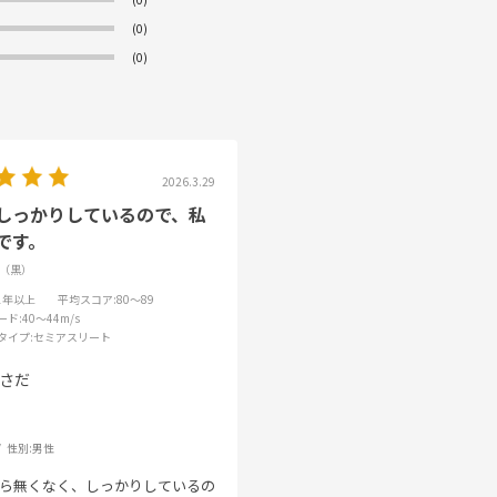
(0)
(0)
2026.3.29
しっかりしているので、私
です。
K（黒）
31年以上
平均スコア
:80～89
ード
:40～44m/s
タイプ
:セミアスリート
さだ
性別:
男性
ら無くなく、しっかりしているの