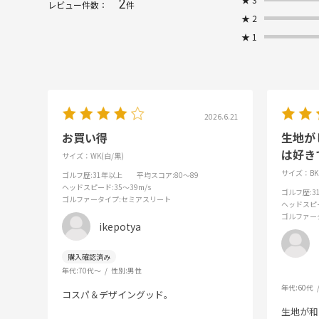
2
レビュー件数：
件
★
2
★
1
2026.6.21
お買い得
生地が
は好き
サイズ：WK(白/黒)
サイズ：B
ゴルフ歴
:31年以上
平均スコア
:80～89
ヘッドスピード
:35～39m/s
ゴルフ歴
:
ゴルファータイプ
:セミアスリート
ヘッドスピ
ゴルファー
ikepotya
年代:
70代～
性別:
男性
年代:
60代
コスパ＆デザイングッド。
生地が和