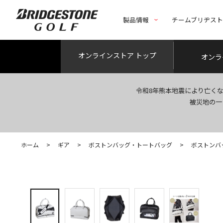
製品情報
チームブリヂス
オンライン
ストア トップ
オンラ
令和8年熊本地震により亡く
被災地の一
ホーム
>
ギア
>
ボストンバッグ・トートバッグ
>
ボストンバ