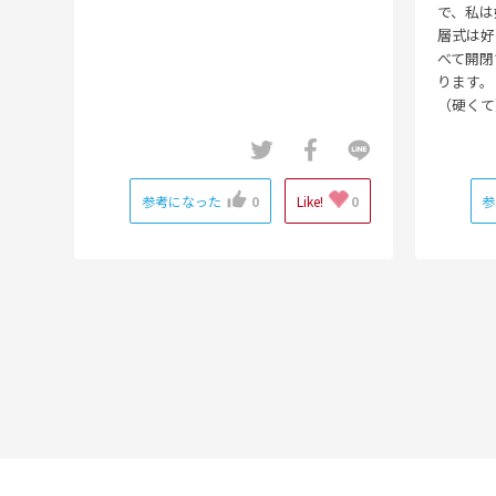
で、私は
層式は好
べて開閉
ります。
（硬くて
参考になった
0
Like!
0
参