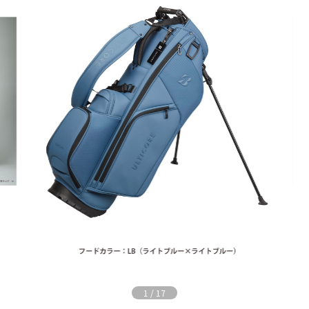
1
/
17