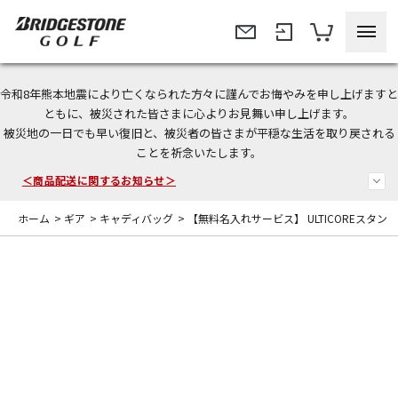
令和8年熊本地震により亡くなられた方々に謹んでお悔やみを申し上げますと
ともに、被災された皆さまに心よりお見舞い申し上げます。
被災地の一日でも早い復旧と、被災者の皆さまが平穏な生活を取り戻される
今なら新規会員登録で1,000円OFFクーポンプレゼント！
ことを祈念いたします。
＜商品配送に関するお知らせ＞
ホーム
>
ギア
>
キャディバッグ
>
【無料名入れサービス】 ULTICOREスタン
＜夏季休暇中のご注文・発送・お問い合わせ＞