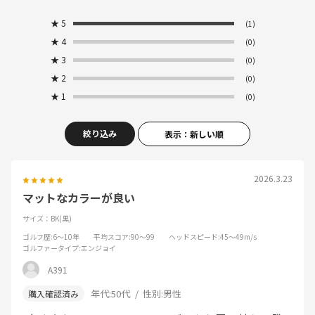
★
5
(1)
★
4
(0)
★
3
(0)
★
2
(0)
★
1
(0)
絞り込み
表示：新しい順
2026.3.23
マットなカラーが良い
サイズ：BK(黒)
ゴルフ歴
:6～10年
平均スコア
:90～99
ヘッドスピード
:45～49m/s
ゴルファータイプ
:エンジョイ
A391
年代:
50代
性別:
男性