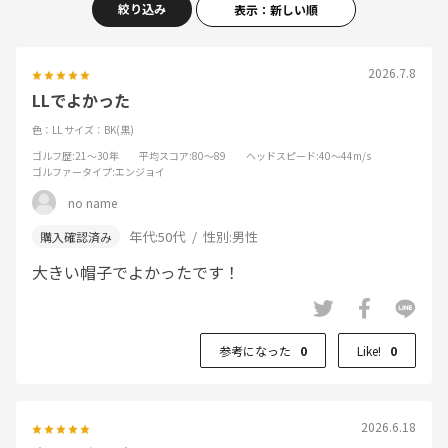
絞り込み
表示：新しい順
2026.7.8
LLでよかった
色：LL
サイズ：BK(黒)
ゴルフ歴
:21～30年
平均スコア
:80～89
ヘッドスピード
:40～44m/s
ゴルファータイプ
:エンジョイ
no name
年代:
50代
性別:
男性
大きい帽子でよかったです！
参考になった
0
Like!
0
2026.6.18