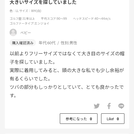
大きいサイズを探していました
色：LL
サイズ：WH(白)
ゴルフ歴
:31年以上
平均スコア
:90～99
ヘッドスピード
:40～44m/s
ゴルファータイプ
:エンジョイ
ベビー
年代:
60代
性別:
男性
以前よりフリーサイズではなくて大き目のサイズの帽
子を探していました。
実際に着用してみると、頭の大きな私でも少し余裕が
有るくらいでした。
ツバの部分もしっかりとしていて、とても良かったで
す。
参考になった
0
Like!
0