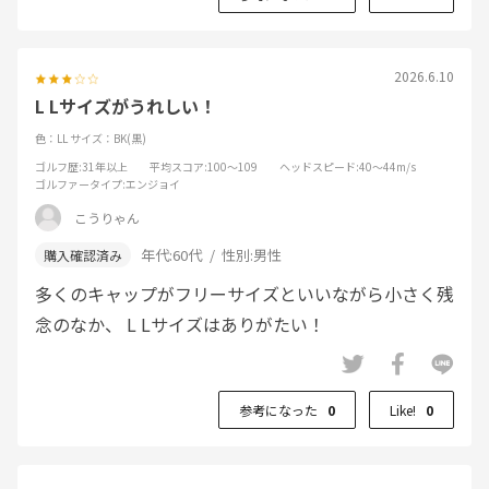
2026.6.10
L Lサイズがうれしい！
色：LL
サイズ：BK(黒)
ゴルフ歴
:31年以上
平均スコア
:100～109
ヘッドスピード
:40～44m/s
ゴルファータイプ
:エンジョイ
こうりゃん
年代:
60代
性別:
男性
多くのキャップがフリーサイズといいながら小さく残
念のなか、 L Lサイズはありがたい！
参考になった
0
Like!
0