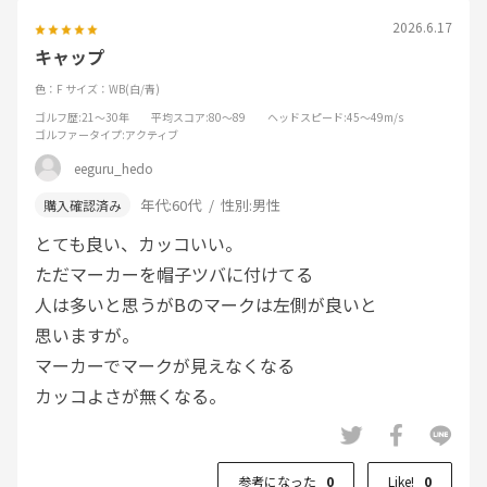
2026.6.17
キャップ
色：F
サイズ：WB(白/青)
ゴルフ歴
:21～30年
平均スコア
:80～89
ヘッドスピード
:45～49m/s
ゴルファータイプ
:アクティブ
eeguru_hedo
年代:
60代
性別:
男性
とても良い、カッコいい。
ただマーカーを帽子ツバに付けてる
人は多いと思うがBのマークは左側が良いと
思いますが。
マーカーでマークが見えなくなる
カッコよさが無くなる。
参考になった
0
Like!
0