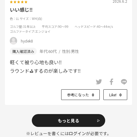
2026.6.2
いい感じ‼️
色：LL
サイズ：WH(白)
ゴルフ歴
:31年以上
平均スコア
:90～99
ヘッドスピード
:40～44m/s
ゴルファータイプ
:エンジョイ
hydek8
年代:
60代
性別:
男性
軽くて被り心地も良い‼️
ラウンド⛳️するのが楽しみです‼️
参考になった
0
Like!
0
もっと見る
※レビューを書くには
ログイン
が必要です。