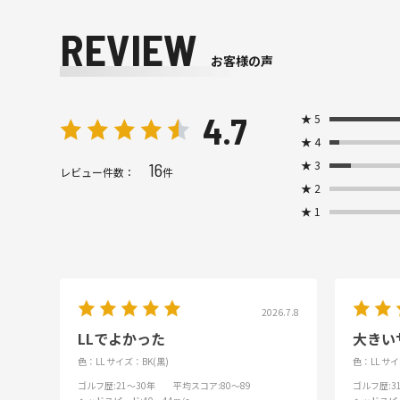
REVIEW
お客様の声
4.7
★
5
★
4
★
3
16
レビュー件数：
件
★
2
★
1
2026.7.8
LLでよかった
大きい
色：LL
サイズ：BK(黒)
色：LL
サイ
ゴルフ歴
:21～30年
平均スコア
:80～89
ゴルフ歴
: