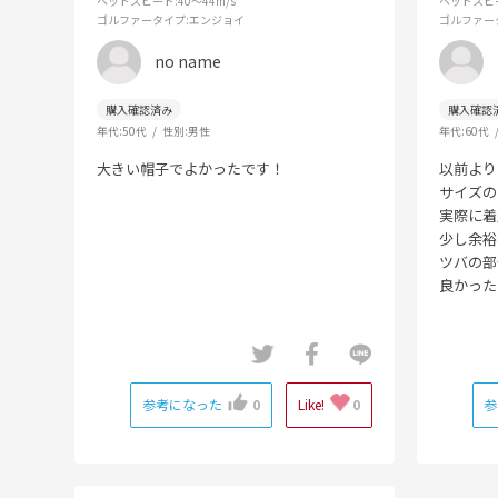
ヘッドスピード
:40～44m/s
ヘッドスピ
ゴルファータイプ
:エンジョイ
ゴルファー
no name
年代:
50代
性別:
男性
年代:
60代
大きい帽子でよかったです！
以前より
サイズの
実際に着
少し余裕
ツバの部
良かった
参考になった
0
Like!
0
参