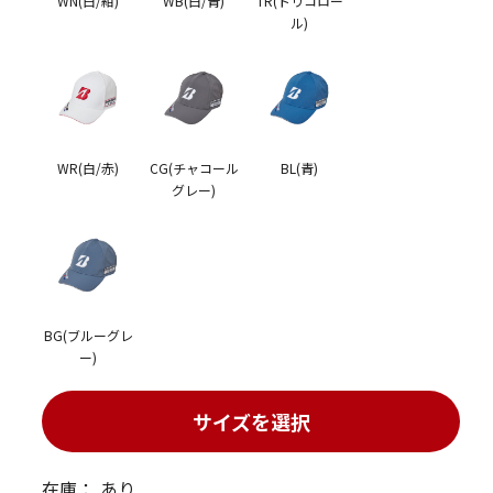
WN(白/紺)
WB(白/青)
TR(トリコロー
ル)
WR(白/赤)
CG(チャコール
BL(青)
グレー)
BG(ブルーグレ
ー)
サイズを選択
在庫：
あり