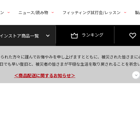
トン
ニュース/読み物
フィッティング試打会/レッスン
製
ランキング
インストア商品一覧
今なら新規会員登録で1,000円OFFクーポンプレゼント！
なられた方々に謹んでお悔やみを申し上げますとともに、被災された皆さまに
＜商品配送に関するお知らせ＞
日でも早い復旧と、被災者の皆さまが平穏な生活を取り戻されることを祈念
＜夏季休暇中のご注文・発送・お問い合わせ＞