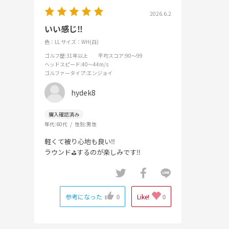
2026.6.2
いい感じ‼️
色：LL
サイズ：WH(白)
ゴルフ歴
:31年以上
平均スコア
:90～99
ヘッドスピード
:40～44m/s
ゴルファータイプ
:エンジョイ
hydek8
年代:
60代
性別:
男性
軽くて被り心地も良い‼️
ラウンド⛳️するのが楽しみです‼️
参考になった
0
Like!
0