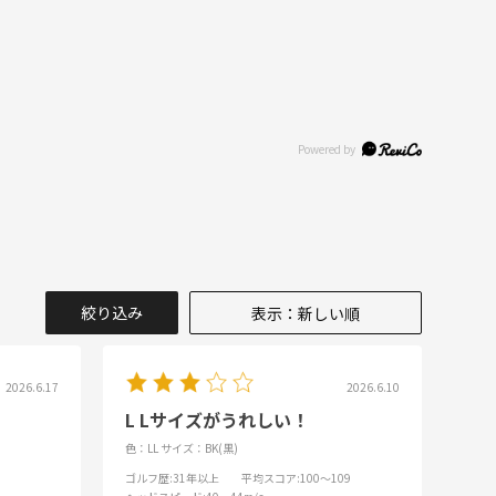
絞り込み
表示：新しい順
2026.6.17
2026.6.10
L Lサイズがうれしい！
色：LL
サイズ：BK(黒)
ゴルフ歴
:31年以上
平均スコア
:100～109