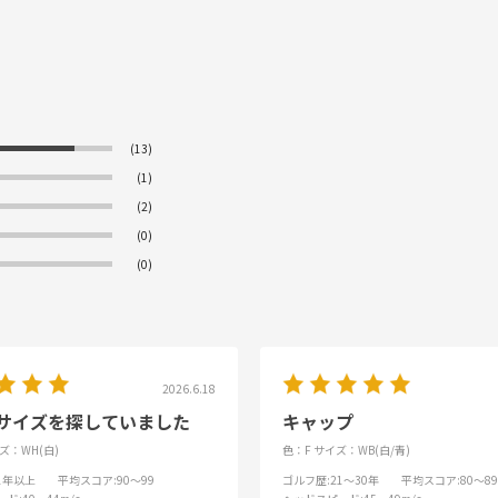
(13)
(1)
(2)
(0)
(0)
2026.6.18
サイズを探していました
キャップ
ズ：WH(白)
色：F
サイズ：WB(白/青)
31年以上
平均スコア
:90～99
ゴルフ歴
:21～30年
平均スコア
:80～89