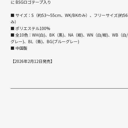
に BSGロゴテープ入り
■ サイズ：S（約53～55cm、WK/BKのみ）、フリーサイズ(約56～59
み）
■ ポリエステル100%
■ 全10色：WH(白)、BK（黒)、NA（紺)、WN（白/紺)、WB（
グレー)、BL（青)、BG(ブルーグレー)
■ 中国製
【2026年2月12日発売】