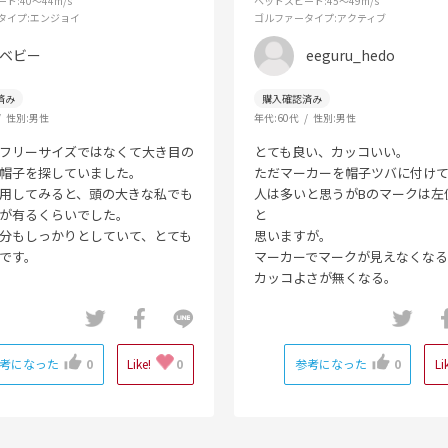
ード
:40～44m/s
ヘッドスピード
:45～49m/s
タイプ
:エンジョイ
ゴルファータイプ
:アクティブ
ベビー
eeguru_hedo
性別:
男性
年代:
60代
性別:
男性
フリーサイズではなくて大き目の
とても良い、カッコいい。
帽子を探していました。
ただマーカーを帽子ツバに付け
用してみると、頭の大きな私でも
人は多いと思うがBのマークは左
が有るくらいでした。
と
分もしっかりとしていて、とても
思いますが。
です。
マーカーでマークが見えなくなる
カッコよさが無くなる。
考になった
0
Like!
0
参考になった
0
Li