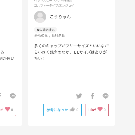
ヘッドスピード
:40～44m/s
ゴルファータイプ
:エンジョイ
こうりゃん
年代:
60代
性別:
男性
多くのキャップがフリーサイズといいなが
てる
ら小さく残念のなか、 L Lサイズはありが
側が良い
たい！
ke!
0
参考になった
0
Like!
0