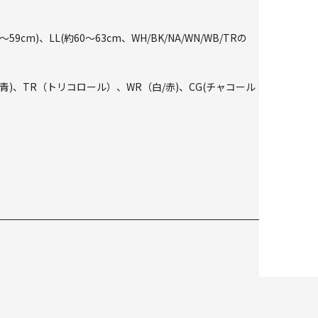
cm)、LL(約60～63cm、WH/BK/NA/WN/WB/TRの
白/青)、TR（トリコロール）、WR（白/赤)、CG(チャコール