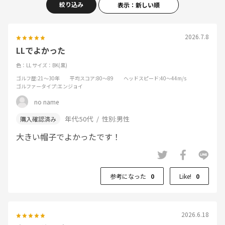
絞り込み
表示：新しい順
2026.7.8
LLでよかった
色：LL
サイズ：BK(黒)
ゴルフ歴
:21～30年
平均スコア
:80～89
ヘッドスピード
:40～44m/s
ゴルファータイプ
:エンジョイ
no name
年代:
50代
性別:
男性
大きい帽子でよかったです！
参考になった
0
Like!
0
2026.6.18