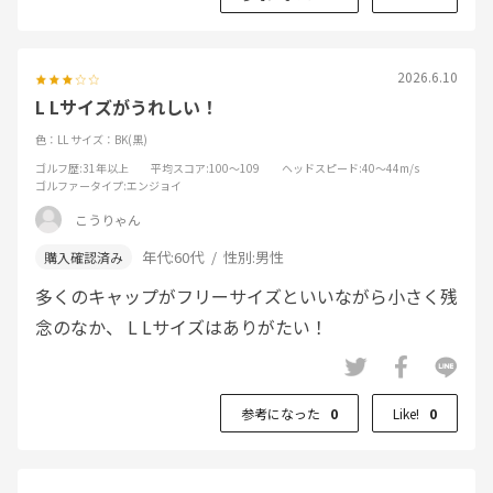
2026.6.10
L Lサイズがうれしい！
色：LL
サイズ：BK(黒)
ゴルフ歴
:31年以上
平均スコア
:100～109
ヘッドスピード
:40～44m/s
ゴルファータイプ
:エンジョイ
こうりゃん
年代:
60代
性別:
男性
多くのキャップがフリーサイズといいながら小さく残
念のなか、 L Lサイズはありがたい！
参考になった
0
Like!
0