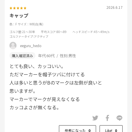
2026.6.17
キャップ
色：F
サイズ：WB(白/青)
ゴルフ歴
:21～30年
平均スコア
:80～89
ヘッドスピード
:45～49m/s
ゴルファータイプ
:アクティブ
eeguru_hedo
年代:
60代
性別:
男性
とても良い、カッコいい。
ただマーカーを帽子ツバに付けてる
人は多いと思うがBのマークは左側が良いと
思いますが。
マーカーでマークが見えなくなる
カッコよさが無くなる。
参考になった
0
Like!
0