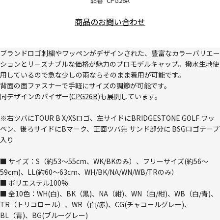
品番
CPG26A
商品のお問い合わせ
ブランドロゴ刺繍やワッペンがデザインされた、豊富なカラーバリエー
ションとリーズナブルな価格が魅力のプロモデルキャップ。撥水生地使
用しているので急な少しの雨ならそのまま着用が可能です。
背面の面ファスナーで手軽にサイズの調節が可能です。
同デザインのバイザー(
CPG26B
)も展開しています。
※右ツバにTOUR B X/XSロゴ、左サイドにBRIDGESTONE GOLF ワッ
ペン、後ろサイドにBマーク、正面ツバ先 サンド部分に BSGロゴテープ
入り
■ サイズ：S（約53～55cm、WK/BKのみ）、フリーサイズ(約56～
59cm)、LL(約60～63cm、WH/BK/NA/WN/WB/TRのみ）
■ ポリエステル100%
■ 全10色：WH(白)、BK（黒)、NA（紺)、WN（白/紺)、WB（白/青)、
TR（トリコロール）、WR（白/赤)、CG(チャコールグレー)、
BL（青)、BG(ブルーグレー)