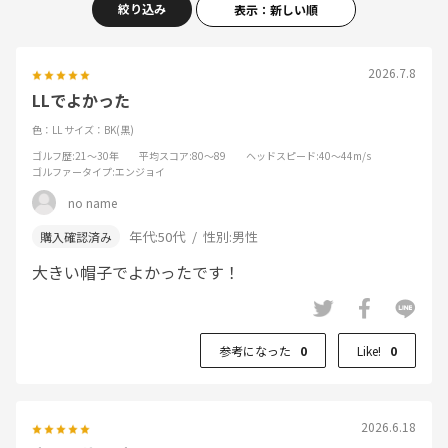
絞り込み
表示：新しい順
2026.7.8
LLでよかった
色：LL
サイズ：BK(黒)
ゴルフ歴
:21～30年
平均スコア
:80～89
ヘッドスピード
:40～44m/s
ゴルファータイプ
:エンジョイ
no name
年代:
50代
性別:
男性
大きい帽子でよかったです！
参考になった
0
Like!
0
2026.6.18