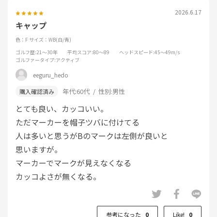
2026.6.17
キャップ
色：F
サイズ：WB(白/青)
ゴルフ歴
:21～30年
平均スコア
:80～89
ヘッドスピード
:45～49m/s
ゴルファータイプ
:アクティブ
eeguru_hedo
年代:
60代
性別:
男性
とても良い、カッコいい。
ただマーカーを帽子ツバに付けてる
人は多いと思うがBのマークは左側が良いと
思いますが。
マーカーでマークが見えなくなる
カッコよさが無くなる。
参考になった
0
Like!
0