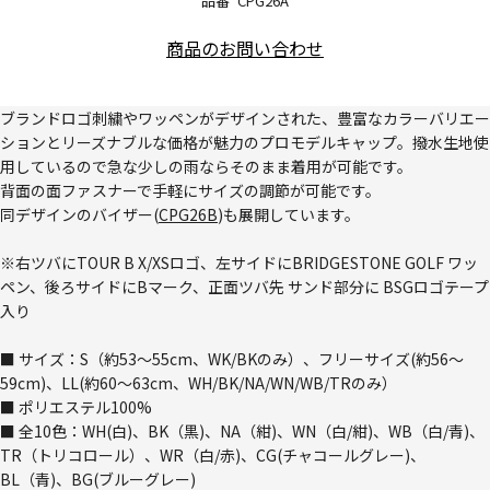
品番
CPG26A
商品のお問い合わせ
ブランドロゴ刺繍やワッペンがデザインされた、豊富なカラーバリエー
ションとリーズナブルな価格が魅力のプロモデルキャップ。撥水生地使
用しているので急な少しの雨ならそのまま着用が可能です。
背面の面ファスナーで手軽にサイズの調節が可能です。
同デザインのバイザー(
CPG26B
)も展開しています。
※右ツバにTOUR B X/XSロゴ、左サイドにBRIDGESTONE GOLF ワッ
ペン、後ろサイドにBマーク、正面ツバ先 サンド部分に BSGロゴテープ
入り
■ サイズ：S（約53～55cm、WK/BKのみ）、フリーサイズ(約56～
59cm)、LL(約60～63cm、WH/BK/NA/WN/WB/TRのみ）
■ ポリエステル100%
■ 全10色：WH(白)、BK（黒)、NA（紺)、WN（白/紺)、WB（白/青)、
TR（トリコロール）、WR（白/赤)、CG(チャコールグレー)、
BL（青)、BG(ブルーグレー)