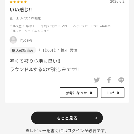
2026.6.2
いい感じ‼️
色：LL
サイズ：WH(白)
ゴルフ歴
:31年以上
平均スコア
:90～99
ヘッドスピード
:40～44m/s
ゴルファータイプ
:エンジョイ
hydek8
年代:
60代
性別:
男性
軽くて被り心地も良い‼️
ラウンド⛳️するのが楽しみです‼️
参考になった
0
Like!
0
もっと見る
※レビューを書くには
ログイン
が必要です。