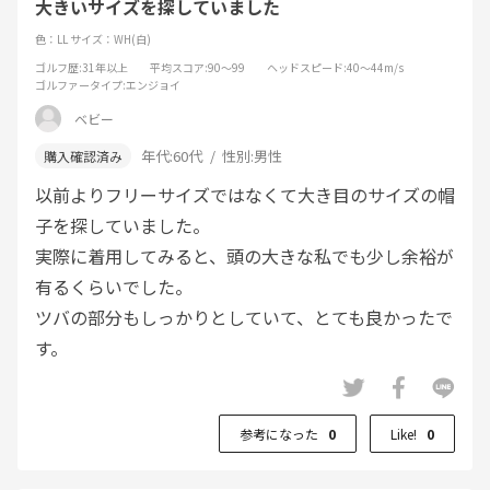
大きいサイズを探していました
色：LL
サイズ：WH(白)
ゴルフ歴
:31年以上
平均スコア
:90～99
ヘッドスピード
:40～44m/s
ゴルファータイプ
:エンジョイ
ベビー
年代:
60代
性別:
男性
以前よりフリーサイズではなくて大き目のサイズの帽
子を探していました。
実際に着用してみると、頭の大きな私でも少し余裕が
有るくらいでした。
ツバの部分もしっかりとしていて、とても良かったで
す。
参考になった
0
Like!
0