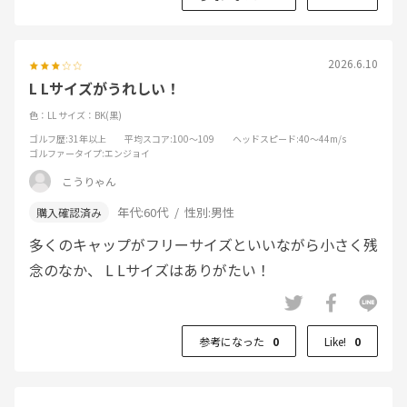
2026.6.10
L Lサイズがうれしい！
色：LL
サイズ：BK(黒)
ゴルフ歴
:31年以上
平均スコア
:100～109
ヘッドスピード
:40～44m/s
ゴルファータイプ
:エンジョイ
こうりゃん
年代:
60代
性別:
男性
多くのキャップがフリーサイズといいながら小さく残
念のなか、 L Lサイズはありがたい！
参考になった
0
Like!
0