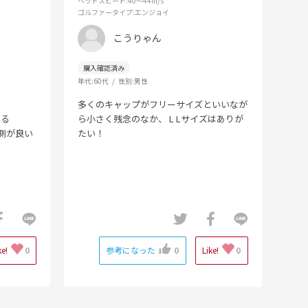
ヘッドスピード
:40～44m/s
ゴルファータイプ
:エンジョイ
こうりゃん
年代:
60代
性別:
男性
多くのキャップがフリーサイズといいなが
てる
ら小さく残念のなか、 L Lサイズはありが
側が良い
たい！
ke!
0
参考になった
0
Like!
0