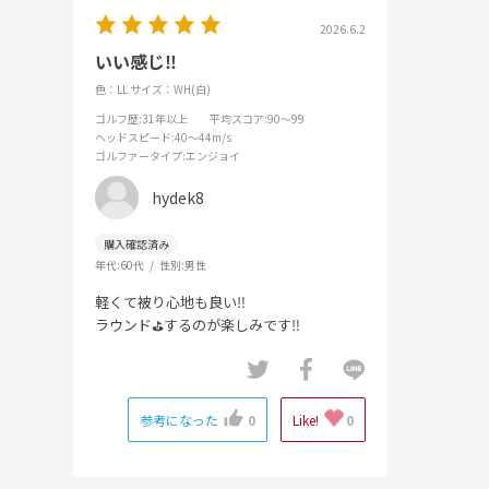
2026.6.2
いい感じ‼️
色：LL
サイズ：WH(白)
ゴルフ歴
:31年以上
平均スコア
:90～99
ヘッドスピード
:40～44m/s
ゴルファータイプ
:エンジョイ
hydek8
年代:
60代
性別:
男性
軽くて被り心地も良い‼️
ラウンド⛳️するのが楽しみです‼️
参考になった
0
Like!
0