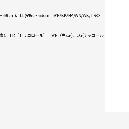
cm)、LL(約60～63cm、WH/BK/NA/WN/WB/TRの
白/青)、TR（トリコロール）、WR（白/赤)、CG(チャコール