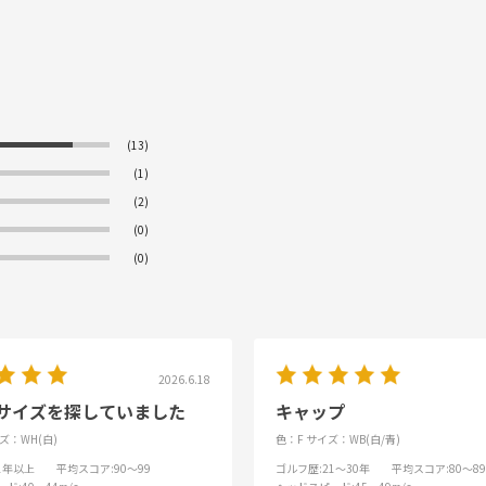
(13)
(1)
(2)
(0)
(0)
2026.6.18
サイズを探していました
キャップ
ズ：WH(白)
色：F
サイズ：WB(白/青)
31年以上
平均スコア
:90～99
ゴルフ歴
:21～30年
平均スコア
:80～89