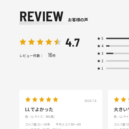
REVIEW
お客様の声
4.7
★
5
★
4
★
3
16
レビュー件数：
件
★
2
★
1
2026.7.8
LLでよかった
大きい
色：LL
サイズ：BK(黒)
色：LL
サイ
ゴルフ歴
:21～30年
平均スコア
:80～89
ゴルフ歴
: