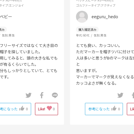
ード
:40～44m/s
ヘッドスピード
:45～49m/s
タイプ
:エンジョイ
ゴルファータイプ
:アクティブ
ベビー
eeguru_hedo
性別:
男性
年代:
60代
性別:
男性
フリーサイズではなくて大き目の
とても良い、カッコいい。
帽子を探していました。
ただマーカーを帽子ツバに付け
用してみると、頭の大きな私でも
人は多いと思うがBのマークは左
が有るくらいでした。
と
分もしっかりとしていて、とても
思いますが。
です。
マーカーでマークが見えなくなる
カッコよさが無くなる。
考になった
0
Like!
0
参考になった
0
Li