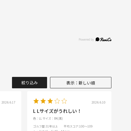
絞り込み
表示：新しい順
2026.6.17
2026.6.10
L Lサイズがうれしい！
色：LL
サイズ：BK(黒)
ゴルフ歴
:31年以上
平均スコア
:100～109