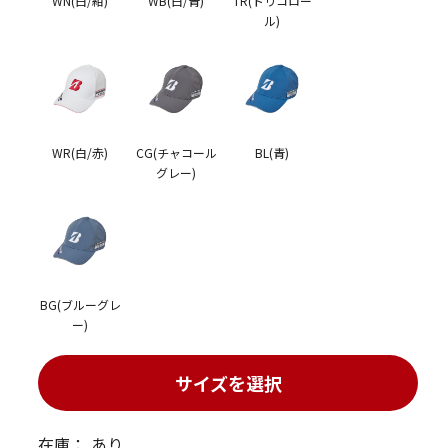
WN(白/紺)
WB(白/青)
TR(トリコロー
ル)
WR(白/赤)
CG(チャコール
BL(青)
グレー)
BG(ブルーグレ
ー)
サイズを選択
在庫：
あり