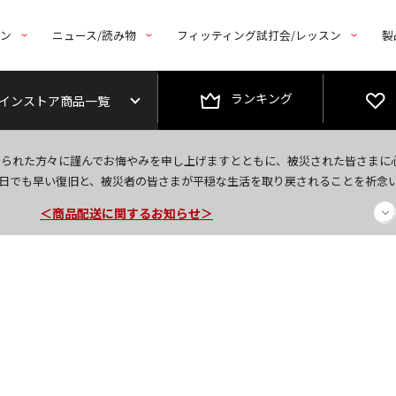
トン
ニュース/読み物
フィッティング試打会/レッスン
製
ランキング
インストア商品一覧
今なら新規会員登録で1,000円OFFクーポンプレゼント！
なられた方々に謹んでお悔やみを申し上げますとともに、被災された皆さまに
＜商品配送に関するお知らせ＞
日でも早い復旧と、被災者の皆さまが平穏な生活を取り戻されることを祈念
＜夏季休暇中のご注文・発送・お問い合わせ＞