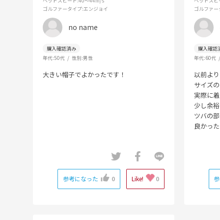
ヘッドスピード
:40～44m/s
ヘッドスピ
ゴルファータイプ
:エンジョイ
ゴルファー
no name
年代:
50代
性別:
男性
年代:
60代
大きい帽子でよかったです！
以前より
サイズの
実際に着
少し余裕
ツバの部
良かった
参考になった
0
Like!
0
参