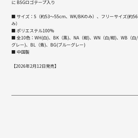
に BSGロゴテープ入り
■ サイズ：S（約53～55cm、WK/BKのみ）、フリーサイズ(約56～59
み）
■ ポリエステル100%
■ 全10色：WH(白)、BK（黒)、NA（紺)、WN（白/紺)、WB（
グレー)、BL（青)、BG(ブルーグレー)
■ 中国製
【2026年2月12日発売】