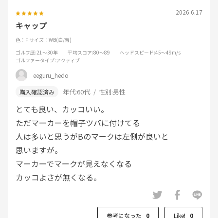
2026.6.17
キャップ
色：F
サイズ：WB(白/青)
ゴルフ歴
:21～30年
平均スコア
:80～89
ヘッドスピード
:45～49m/s
ゴルファータイプ
:アクティブ
eeguru_hedo
年代:
60代
性別:
男性
とても良い、カッコいい。
ただマーカーを帽子ツバに付けてる
人は多いと思うがBのマークは左側が良いと
思いますが。
マーカーでマークが見えなくなる
カッコよさが無くなる。
参考になった
0
Like!
0