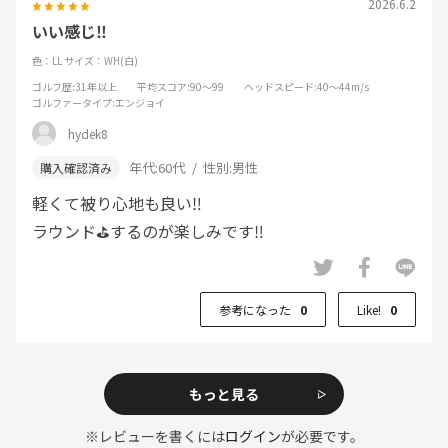
2026.6.2
いい感じ‼️
色：LL
サイズ：WH(白)
ゴルフ歴
:31年以上
平均スコア
:90～99
ヘッドスピード
:40～44m/s
ゴルファータイプ
:エンジョイ
hydek8
年代:
60代
性別:
男性
軽くて被り心地も良い‼️
ラウンド⛳️するのが楽しみです‼️
参考になった
0
Like!
0
もっと見る
※レビューを書くには
ログイン
が必要です。