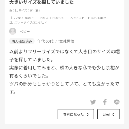
大きいサイズを探していました
色：LL
サイズ：WH(白)
ゴルフ歴
:31年以上
平均スコア
:90～99
ヘッドスピード
:40～44m/s
ゴルファータイプ
:エンジョイ
ベビー
年代:
60代
性別:
男性
以前よりフリーサイズではなくて大き目のサイズの帽
子を探していました。
実際に着用してみると、頭の大きな私でも少し余裕が
有るくらいでした。
ツバの部分もしっかりとしていて、とても良かったで
す。
参考になった
0
Like!
0