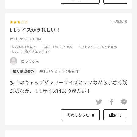
2026.6.10
L Lサイズがうれしい！
色：LL
サイズ：BK(黒)
ゴルフ歴
:31年以上
平均スコア
:100～109
ヘッドスピード
:40～44m/s
ゴルファータイプ
:エンジョイ
こうりゃん
年代:
60代
性別:
男性
多くのキャップがフリーサイズといいながら小さく残
念のなか、 L Lサイズはありがたい！
参考になった
0
Like!
0