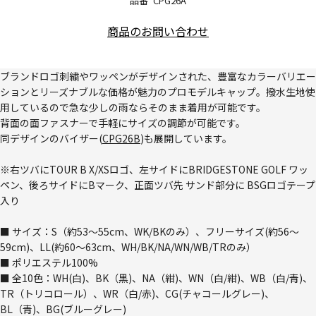
品番
CPG26A
商品のお問い合わせ
ブランドロゴ刺繍やワッペンがデザインされた、豊富なカラーバリエー
ションとリーズナブルな価格が魅力のプロモデルキャップ。撥水生地使
用しているので急な少しの雨ならそのまま着用が可能です。
背面の面ファスナーで手軽にサイズの調節が可能です。
同デザインのバイザー(
CPG26B
)も展開しています。
※右ツバにTOUR B X/XSロゴ、左サイドにBRIDGESTONE GOLF ワッ
ペン、後ろサイドにBマーク、正面ツバ先 サンド部分に BSGロゴテープ
入り
■ サイズ：S（約53～55cm、WK/BKのみ）、フリーサイズ(約56～
59cm)、LL(約60～63cm、WH/BK/NA/WN/WB/TRのみ）
■ ポリエステル100%
■ 全10色：WH(白)、BK（黒)、NA（紺)、WN（白/紺)、WB（白/青)、
TR（トリコロール）、WR（白/赤)、CG(チャコールグレー)、
BL（青)、BG(ブルーグレー)