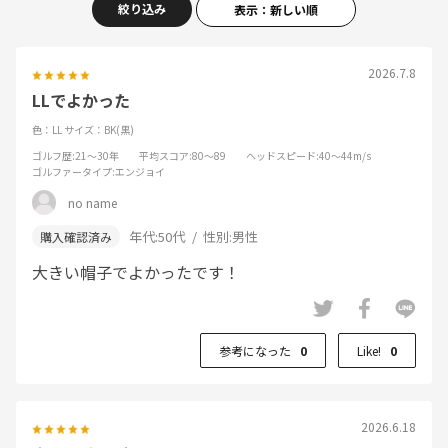
絞り込み
表示：新しい順
2026.7.8
LLでよかった
色：LL
サイズ：BK(黒)
ゴルフ歴
:21～30年
平均スコア
:80～89
ヘッドスピード
:40～44m/s
ゴルファータイプ
:エンジョイ
no name
年代:
50代
性別:
男性
大きい帽子でよかったです！
参考になった
0
Like!
0
2026.6.18