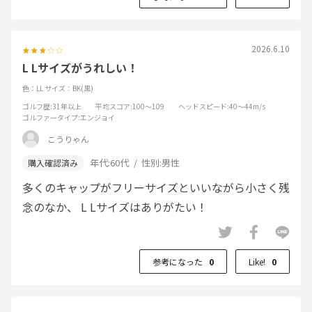
2026.6.10
L Lサイズがうれしい！
色：LL
サイズ：BK(黒)
ゴルフ歴
:31年以上
平均スコア
:100～109
ヘッドスピード
:40～44m/s
ゴルファータイプ
:エンジョイ
こうりゃん
年代:
60代
性別:
男性
多くのキャップがフリーサイズといいながら小さく残
念のなか、 L Lサイズはありがたい！
参考になった
0
Like!
0