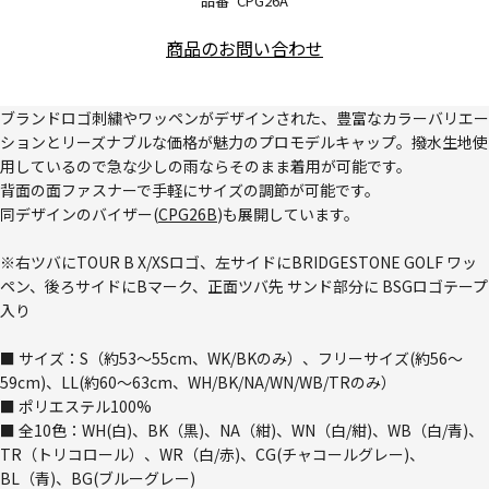
品番
CPG26A
商品のお問い合わせ
ブランドロゴ刺繍やワッペンがデザインされた、豊富なカラーバリエー
ションとリーズナブルな価格が魅力のプロモデルキャップ。撥水生地使
用しているので急な少しの雨ならそのまま着用が可能です。
背面の面ファスナーで手軽にサイズの調節が可能です。
同デザインのバイザー(
CPG26B
)も展開しています。
※右ツバにTOUR B X/XSロゴ、左サイドにBRIDGESTONE GOLF ワッ
ペン、後ろサイドにBマーク、正面ツバ先 サンド部分に BSGロゴテープ
入り
■ サイズ：S（約53～55cm、WK/BKのみ）、フリーサイズ(約56～
59cm)、LL(約60～63cm、WH/BK/NA/WN/WB/TRのみ）
■ ポリエステル100%
■ 全10色：WH(白)、BK（黒)、NA（紺)、WN（白/紺)、WB（白/青)、
TR（トリコロール）、WR（白/赤)、CG(チャコールグレー)、
BL（青)、BG(ブルーグレー)