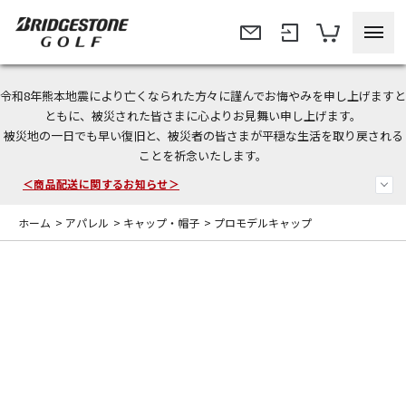
令和8年熊本地震により亡くなられた方々に謹んでお悔やみを申し上げますと
今なら新規会員登録で1,000円OFFクーポンプレゼント！
ともに、被災された皆さまに心よりお見舞い申し上げます。
被災地の一日でも早い復旧と、被災者の皆さまが平穏な生活を取り戻される
＜商品配送に関するお知らせ＞
ことを祈念いたします。
＜夏季休暇中のご注文・発送・お問い合わせ＞
ホーム
>
アパレル
>
キャップ・帽子
>
プロモデルキャップ