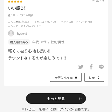
2026.6.2
いい感じ‼️
色：LL
サイズ：WH(白)
ゴルフ歴
:31年以上
平均スコア
:90～99
ヘッドスピード
:40～44m/s
ゴルファータイプ
:エンジョイ
hydek8
年代:
60代
性別:
男性
軽くて被り心地も良い‼️
ラウンド⛳️するのが楽しみです‼️
参考になった
0
Like!
0
もっと見る
※レビューを書くには
ログイン
が必要です。