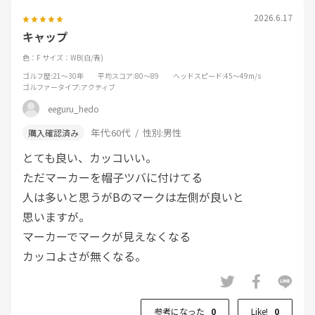
2026.6.17
キャップ
色：F
サイズ：WB(白/青)
ゴルフ歴
:21～30年
平均スコア
:80～89
ヘッドスピード
:45～49m/s
ゴルファータイプ
:アクティブ
eeguru_hedo
年代:
60代
性別:
男性
とても良い、カッコいい。
ただマーカーを帽子ツバに付けてる
人は多いと思うがBのマークは左側が良いと
思いますが。
マーカーでマークが見えなくなる
カッコよさが無くなる。
参考になった
0
Like!
0