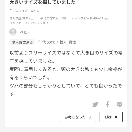
大きいサイズを探していました
色：LL
サイズ：WH(白)
ゴルフ歴
:31年以上
平均スコア
:90～99
ヘッドスピード
:40～44m/s
ゴルファータイプ
:エンジョイ
ベビー
年代:
60代
性別:
男性
以前よりフリーサイズではなくて大き目のサイズの帽
子を探していました。
実際に着用してみると、頭の大きな私でも少し余裕が
有るくらいでした。
ツバの部分もしっかりとしていて、とても良かったで
す。
参考になった
0
Like!
0