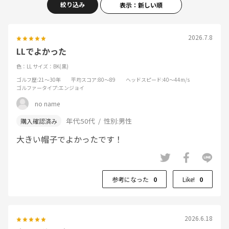
絞り込み
表示：新しい順
2026.7.8
LLでよかった
色：LL
サイズ：BK(黒)
ゴルフ歴
:21～30年
平均スコア
:80～89
ヘッドスピード
:40～44m/s
ゴルファータイプ
:エンジョイ
no name
年代:
50代
性別:
男性
大きい帽子でよかったです！
参考になった
0
Like!
0
2026.6.18