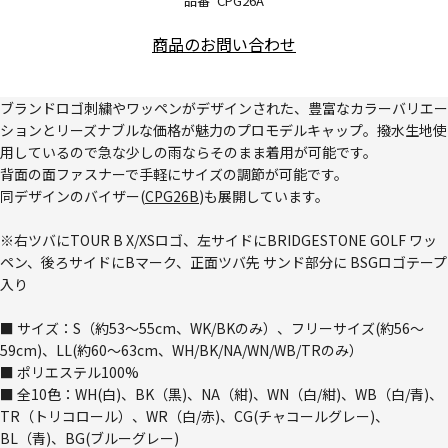
品番
CPG26A
商品のお問い合わせ
ブランドロゴ刺繍やワッペンがデザインされた、豊富なカラーバリエー
ションとリーズナブルな価格が魅力のプロモデルキャップ。撥水生地使
用しているので急な少しの雨ならそのまま着用が可能です。
背面の面ファスナーで手軽にサイズの調節が可能です。
同デザインのバイザー(
CPG26B
)も展開しています。
※右ツバにTOUR B X/XSロゴ、左サイドにBRIDGESTONE GOLF ワッ
ペン、後ろサイドにBマーク、正面ツバ先 サンド部分に BSGロゴテープ
入り
■ サイズ：S（約53～55cm、WK/BKのみ）、フリーサイズ(約56～
59cm)、LL(約60～63cm、WH/BK/NA/WN/WB/TRのみ）
■ ポリエステル100%
■ 全10色：WH(白)、BK（黒)、NA（紺)、WN（白/紺)、WB（白/青)、
TR（トリコロール）、WR（白/赤)、CG(チャコールグレー)、
BL（青)、BG(ブルーグレー)