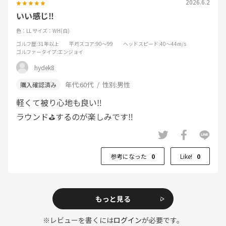
2026.6.2
いい感じ‼️
色：LL
サイズ：WH(白)
ゴルフ歴
:31年以上
平均スコア
:90～99
ヘッドスピード
:40～44m/s
ゴルファータイプ
:エンジョイ
hydek8
年代:
60代
性別:
男性
軽くて被り心地も良い‼️
ラウンド⛳️するのが楽しみです‼️
参考になった
0
Like!
0
もっと見る
※レビューを書くには
ログイン
が必要です。