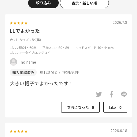
絞り込み
表示：新しい順
2026.7.8
LLでよかった
色：LL
サイズ：BK(黒)
ゴルフ歴
:21～30年
平均スコア
:80～89
ヘッドスピード
:40～44m/s
ゴルファータイプ
:エンジョイ
no name
年代:
50代
性別:
男性
大きい帽子でよかったです！
参考になった
0
Like!
0
2026.6.18