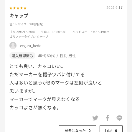
2026.6.17
キャップ
色：F
サイズ：WB(白/青)
ゴルフ歴
:21～30年
平均スコア
:80～89
ヘッドスピード
:45～49m/s
ゴルファータイプ
:アクティブ
eeguru_hedo
年代:
60代
性別:
男性
とても良い、カッコいい。
ただマーカーを帽子ツバに付けてる
人は多いと思うがBのマークは左側が良いと
思いますが。
マーカーでマークが見えなくなる
カッコよさが無くなる。
参考になった
0
Like!
0