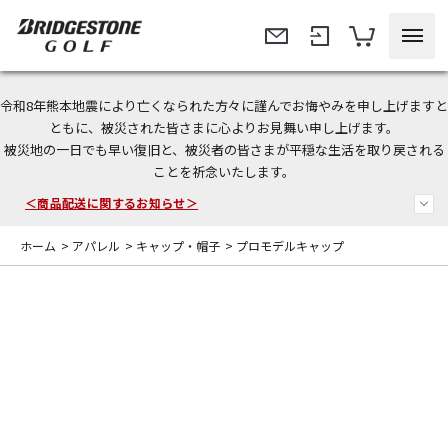
令和8年熊本地震により亡くなられた方々に謹んでお悔やみを申し上げますと
ともに、被災された皆さまに心よりお見舞い申し上げます。
今なら新規会員登録で1,000円OFFクーポンプレゼント！
被災地の一日でも早い復旧と、被災者の皆さまが平穏な生活を取り戻される
ことを祈念いたします。
＜商品配送に関するお知らせ＞
＜夏季休暇中のご注文・発送・お問い合わせ＞
ホーム
>
アパレル
>
キャップ・帽子
>
プロモデルキャップ