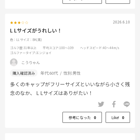
2026.6.10
L Lサイズがうれしい！
色：LL
サイズ：BK(黒)
ゴルフ歴
:31年以上
平均スコア
:100～109
ヘッドスピード
:40～44m/s
ゴルファータイプ
:エンジョイ
こうりゃん
年代:
60代
性別:
男性
多くのキャップがフリーサイズといいながら小さく残
念のなか、 L Lサイズはありがたい！
参考になった
0
Like!
0