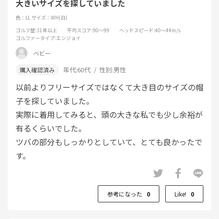
大きいサイズを探していました
色：LL
サイズ：WH(白)
ゴルフ歴
:31年以上
平均スコア
:90～99
ヘッドスピード
:40～44m/s
ゴルファータイプ
:エンジョイ
ベビー
年代:
60代
性別:
男性
以前よりフリーサイズではなくて大き目のサイズの帽
子を探していました。
実際に着用してみると、頭の大きな私でも少し余裕が
有るくらいでした。
ツバの部分もしっかりとしていて、とても良かったで
す。
参考になった
0
Like!
0