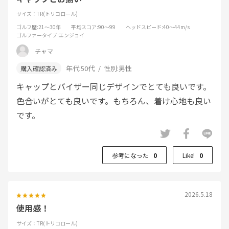
サイズ：TR(トリコロール)
ゴルフ歴
:21～30年
平均スコア
:90～99
ヘッドスピード
:40～44m/s
ゴルファータイプ
:エンジョイ
チャマ
年代:
50代
性別:
男性
キャップとバイザー同じデザインでとても良いです。
色合いがとても良いです。もちろん、着け心地も良い
です。
参考になった
0
Like!
0
2026.5.18
使用感！
サイズ：TR(トリコロール)