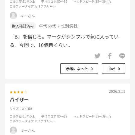
ゴルフ歴
:31年以上
平均スコア
:80～89
ヘッドスピード
:35～39m/s
ゴルファータイプ
:セミアスリート
キーさん
年代:
60代
性別:
男性
「B」を信じろ。マークがシンプルで気に入ってい
る。今回で、10個目くらい。
参考になった
0
Like!
0
2026.3.11
バイザー
サイズ：WH(白)
ゴルフ歴
:31年以上
平均スコア
:80～89
ヘッドスピード
:35～39m/s
ゴルファータイプ
:セミアスリート
キーさん