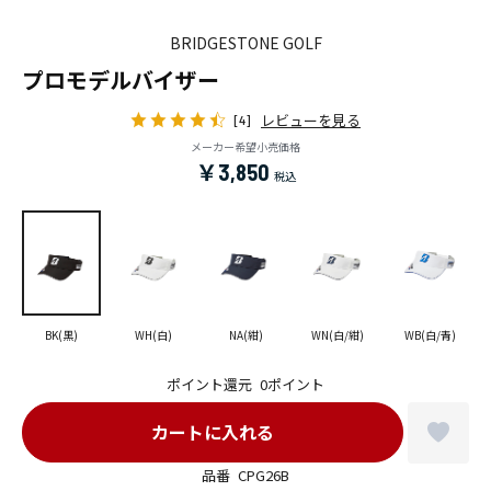
BRIDGESTONE GOLF
プロモデルバイザー
レビューを見る
[4]
メーカー希望小売価格
￥3,850
BK(黒)
WH(白)
NA(紺)
WN(白/紺)
WB(白/青)
ポイント還元
0ポイント
品番
CPG26B