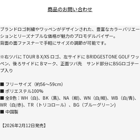
商品のお問い合わせ
ブランドロゴ刺繍やワッペンがデザインされた、豊富なカラーバリエー
ションとリーズナブルな価格が魅力のプロモデルバイザー。
背面の面ファスナーで手軽にサイズの調節が可能です。
※右ツバに TOUR B X/XS ロゴ、左サイドに BRIDGESTONE GOLF ワッ
ペン、後ろサイドに Bマーク、正面ツバ先 サンド部分にBSGロゴテー
プ入り
■ フリーサイズ（約56～59cm）
■ ポリエステル100%
■ 全8色：WH（白)、BK（黒)、NA（紺)、WN（白/紺)、WB（白/青)、
WR（白/赤)、TR（トリコロール）、BG（ブルーグリーン)
■ 中国製
【2026年2月12日発売】