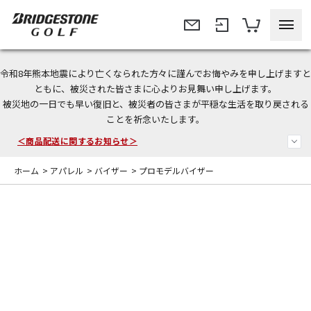
令和8年熊本地震により亡くなられた方々に謹んでお悔やみを申し上げますと
ともに、被災された皆さまに心よりお見舞い申し上げます。
今なら新規会員登録で1,000円OFFクーポンプレゼント！
被災地の一日でも早い復旧と、被災者の皆さまが平穏な生活を取り戻される
ことを祈念いたします。
＜商品配送に関するお知らせ＞
＜夏季休暇中のご注文・発送・お問い合わせ＞
ホーム
>
アパレル
>
バイザー
>
プロモデルバイザー