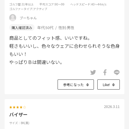
ゴルフ歴
:31年以上
平均スコア
:90～99
ヘッドスピード
:40～44m/s
ゴルファータイプ
:アクティブ
ブーちゃん
年代:
50代
性別:
男性
商品としてのフィット感、いいですね。
軽さもいいし、色々なウェアに合わせられそうな色身
もいい！
やっぱりＢは間違いない。
参考になった
0
Like!
0
2026.3.11
バイザー
サイズ：BK(黒)