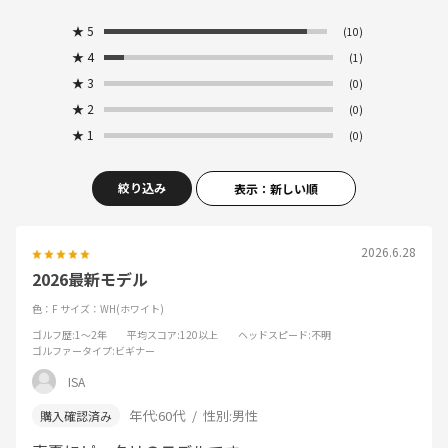
★
5
(10)
★
4
(1)
★
3
(0)
★
2
(0)
★
1
(0)
絞り込み
表示：新しい順
2026.6.28
2026最新モデル
色：F
サイズ：WH(ホワイト)
ゴルフ歴
:1～2年
平均スコア
:120以上
ヘッドスピード
:不明
ゴルファータイプ
:ビギナー
ISA
年代:
60代
性別:
男性