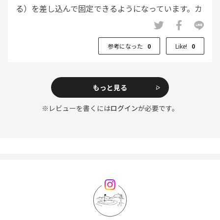
る）を差し込んで固定できるようになっています。カ
ート移動中やパッティングの際など、少し外したい時
にサングラスの置き場に困りません。この「ちょっと
参考になった
0
Like!
0
した便利さ」が、実際のプレーでは非常に助かりま
す。
もっと見る
※レビューを書くには
ログイン
が必要です。