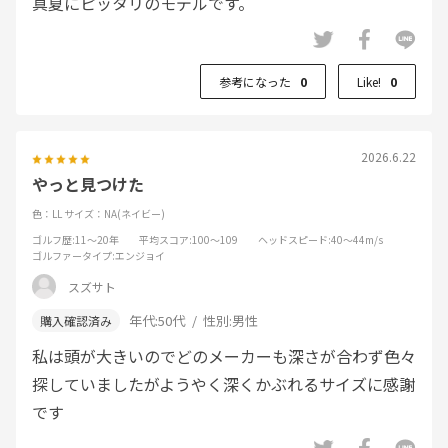
真夏にピッタリのモデルです。
参考になった
0
Like!
0
2026.6.22
やっと見つけた
色：LL
サイズ：NA(ネイビー)
ゴルフ歴
:11～20年
平均スコア
:100～109
ヘッドスピード
:40～44m/s
ゴルファータイプ
:エンジョイ
スズサト
年代:
50代
性別:
男性
私は頭が大きいのでどのメーカーも深さが合わず色々
探していましたがようやく深くかぶれるサイズに感謝
です