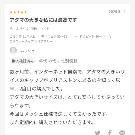
2026.5.14
アタマの大きな私には最高です
色：LL
サイズ：WH(ホワイト)
ゴルフ歴
:31年以上
平均スコア
:80～89
ヘッドスピード
:40～44m/s
ゴルファータイプ
:セミアスリート
ムッシュ
年代:
60代
性別:
男性
数ヶ月前、インターネット検索で、アタマの大きいサ
イズのキャップがブリヂストンにあるのを知って以
来、2度目の購入でした。
アタマの大きいサイズは、とても安心してかぶってい
られます。
今回はメッシュ仕様で涼しくて良かったです。
また定期的に購入させていただきます。