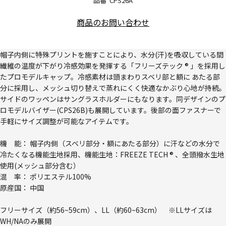
品番
CPS26A
商品のお問い合わせ
帽子内側に特殊プリントを施すことにより、水分(汗)を吸収している間
繊維の温度が下がり冷感効果を発揮する「フリーズテック ® 」を採用し
たプロモデルキャップ。冷感素材は頭まわりスベリ部と額に あたる部
分に採用し、メッシュ切り替えで蒸れにくく快適なかぶり心地が持続。
サイドのワッペンはサングラスホルダーにもなります。同デザインのプ
ロモデルバイザー(CPS26B)も展開しています。後部の面ファスナーで
手軽にサイズ調整が可能なアイテムです。
機 能： 帽子内側（スベリ部分・額にあたる部分）に汗などの水分で
冷たくなる機能生地採用、機能生地：FREEZE TECH ® 、全頭撥水生地
使用(メッシュ部分含む）
混 率： ポリエステル100%
原産国： 中国
フリーサイズ（約56~59cm）、LL（約60~63cm） ※LLサイズは
WH/NAのみ展開