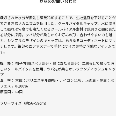
商品のお問い合わせ
吸収された水分が振動し蒸発冷却することで、生地温度を下げることが
できる冷感メカニズムを採用した、クールバイタルキャップ。水に濡ら
して振れば何度でも冷たくなるクールバイタル素材は頭周りと額にあた
る部分に採用。ツバ部分が柔らかくお好みの形に合わせやすいのも魅
力。シンプルなデザインのキャップは、あらゆるコーディネートにマッ
チします。後部の面ファスナーで手軽にサイズ調整が可能なアイテムで
す。
機 能： 帽子内側(スベリ部分・額に当たる部分）に濡らして振って涼
しいクールバイタルを使用、ツバ先が柔らかいラウンディッシュキャッ
プ
混 率： 本体：ポリエステル89%・ナイロン11%、正面裏・庇裏：ポ
リエステル100%
原産国： 中国
フリーサイズ（約56~59cm）