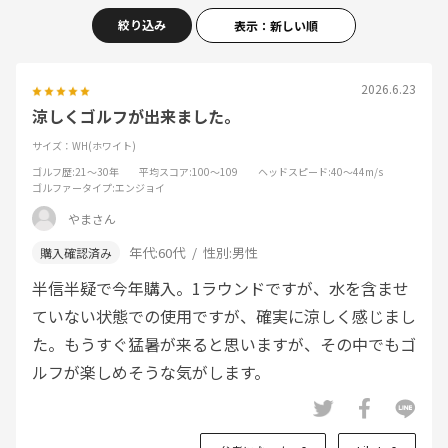
絞り込み
表示：新しい順
2026.6.23
涼しくゴルフが出来ました。
サイズ：WH(ホワイト)
ゴルフ歴
:21～30年
平均スコア
:100～109
ヘッドスピード
:40～44m/s
ゴルファータイプ
:エンジョイ
やまさん
年代:
60代
性別:
男性
半信半疑で今年購入。1ラウンドですが、水を含ませ
ていない状態での使用ですが、確実に涼しく感じまし
た。もうすぐ猛暑が来ると思いますが、その中でもゴ
ルフが楽しめそうな気がします。