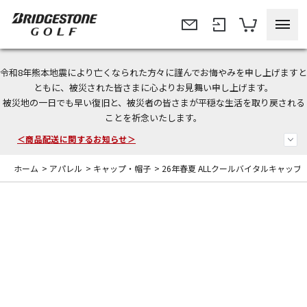
令和8年熊本地震により亡くなられた方々に謹んでお悔やみを申し上げますと
＜夏季休暇中のご注文・発送・お問い合わせ＞
ともに、被災された皆さまに心よりお見舞い申し上げます。
被災地の一日でも早い復旧と、被災者の皆さまが平穏な生活を取り戻される
今なら新規会員登録で1,000円OFFクーポンプレゼント！
ことを祈念いたします。
＜商品配送に関するお知らせ＞
ホーム
>
アパレル
>
キャップ・帽子
>
26年春夏 ALLクールバイタルキャップ