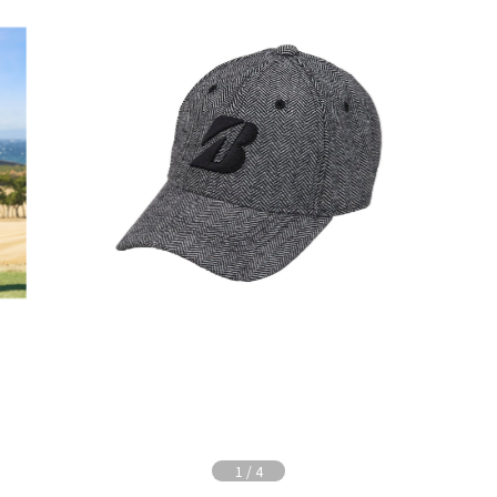
1
/
4