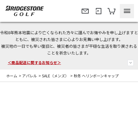
令和8年熊本地震により亡くなられた方々に謹んでお悔やみを申し上げますと
＜夏季休暇中のご注文・発送・お問い合わせ＞
ともに、被災された皆さまに心よりお見舞い申し上げます。
被災地の一日でも早い復旧と、被災者の皆さまが平穏な生活を取り戻される
今なら新規会員登録で1,000円OFFクーポンプレゼント！
ことを祈念いたします。
＜商品配送に関するお知らせ＞
ホーム
>
アパレル
>
SALE（メンズ）
>
秋冬 ヘリンボーンキャップ