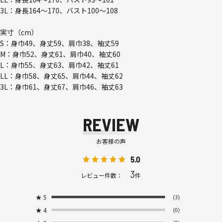
3L：身長164～170、バスト100～108
実寸（cm）
S：身巾49、身丈59、肩巾38、袖丈59
M：身巾52、身丈61、肩巾40、袖丈60
L：身巾55、身丈63、肩巾42、袖丈61
LL：身巾58、身丈65、肩巾44、袖丈62
3L：身巾61、身丈67、肩巾46、袖丈63
REVIEW
お客様の声
5.0
3
レビュー件数：
件
★
5
(3)
★
4
(0)