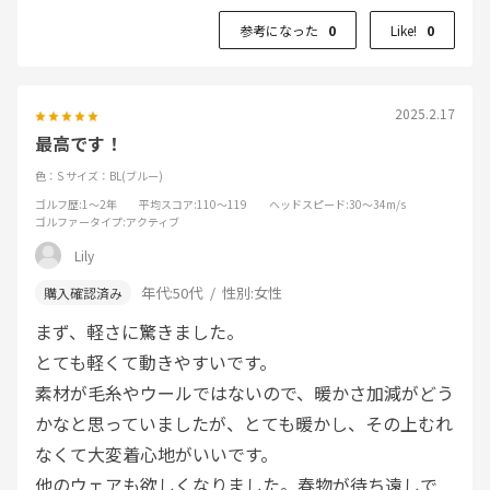
参考になった
0
Like!
0
2025.2.17
最高です！
色：S
サイズ：BL(ブルー)
ゴルフ歴
:1～2年
平均スコア
:110～119
ヘッドスピード
:30～34m/s
ゴルファータイプ
:アクティブ
Lily
年代:
50代
性別:
女性
まず、軽さに驚きました。
とても軽くて動きやすいです。
素材が毛糸やウールではないので、暖かさ加減がどう
かなと思っていましたが、とても暖かし、その上むれ
なくて大変着心地がいいです。
他のウェアも欲しくなりました。春物が待ち遠しで