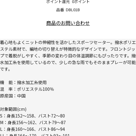
ポイント還元
0ポイント
品番
DBL01B
商品のお問い合わせ
着心地もよくニットの伸縮性を活かしたスポーツセーター。撥水ポリエ
ステル素材で、編地の切り替えが特徴的なデザインです。フロントジッ
プで着脱がしやすく、季節の変わり目の体温調節にもぴったりです。撥
水加工糸を使用しているので、少しの急な雨でもそのままプレーが可能
です。
機 能：撥水加工糸使用
混 率：ポリエステル100％
原産国：中国
対象範囲(cm)
S：身長152～158、バスト72～80
M：身長156～162、バスト79～87
L：身長160～166、バスト86～94
LL：身長164～170、バスト93～101