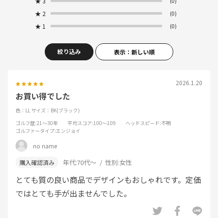
★
3
(0)
★
2
(0)
★
1
(0)
絞り込み
表示：新しい順
2026.1.20
お買い得でした
色：LL
サイズ：BK(ブラック)
ゴルフ歴
:21～30年
平均スコア
:100～109
ヘッドスピード
:不明
ゴルファータイプ
:エンジョイ
no name
年代:
70代～
性別:
女性
とても質の良い商品でデザインもおしゃれです。定価
ではとても手が出ませんでした。