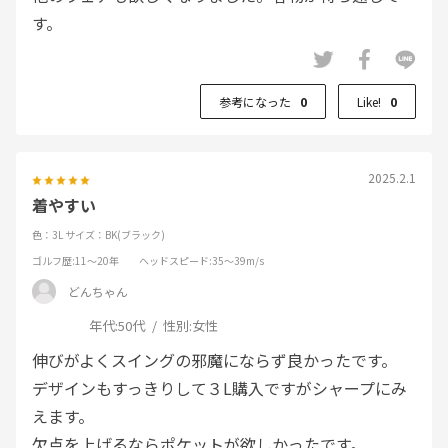
す。
参考になった
0
Like!
0
2025.2.1
着やすい
色：3L
サイズ：BK(ブラック)
ゴルフ歴
:11～20年
ヘッドスピード
:35～39m/s
どんちゃん
年代:
50代
性別:
女性
伸びがよくスイングの邪魔にならず良かったです。
デザインもすっきりして３L購入ですがシャープにみ
えます。
欠点を上げるならポケットが欲しかったです。