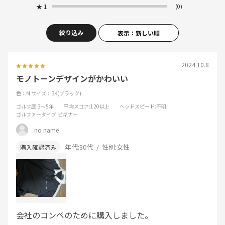
★
1
(0)
絞り込み
表示：新しい順
2024.10.8
モノトーンデザインがかわいい
色：M
サイズ：BK(ブラック)
ゴルフ歴
:3～5年
平均スコア
:120以上
ヘッドスピード
:不明
ゴルファータイプ
:ビギナー
no name
年代:
30代
性別:
女性
会社のコンペのために購入しました。