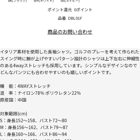
BK(ブラック)
WH(ホワイト)
NA(ネイビー)
ポイント還元
0ポイント
品番
DBL01F
商品のお問い合わせ
イタリア素材を使用した長袖シャツ。ゴルフのプレーを考えて作られた
スイング時に腕が上げやすいパターン設計のシャツは上下左右に伸縮性
のある4wayストレッチも採用しています。シンプルなデザインなので
どんなパンツにも合わせやすいのも嬉しいポイントです。
機 能：4WAYストレッチ
混 率：ナイロン78％ ポリウレタン22％
原産国：中国
対象範囲(cm)
S：身長152～158、バスト72～80
M：身長156～162、バスト79～87
L：身長160～166、バスト86～94