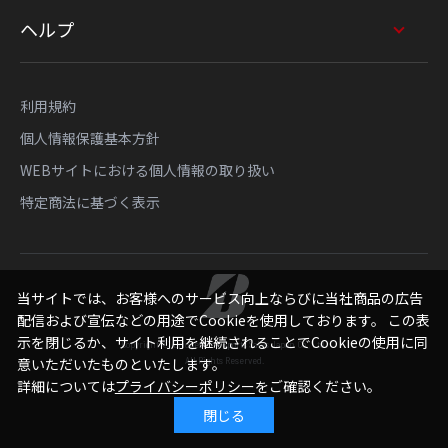
ヘルプ
利用規約
個人情報保護基本方針
WEBサイトにおける個人情報の取り扱い
特定商法に基づく表示
当サイトでは、お客様へのサービス向上ならびに当社商品の広告
配信および宣伝などの用途でCookieを使用しております。 この表
示を閉じるか、サイト利用を継続されることでCookieの使用に同
Copyright © Bridgestone Sports Sales Japan Co., Ltd.
意いただいたものといたします。
All Rights Reserved.
詳細については
プライバシーポリシー
をご確認ください。
閉じる