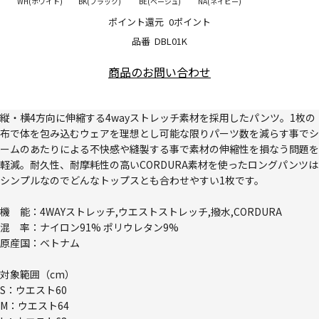
WH(ホワイト)
BK(ブラック)
BE(ベージュ)
NA(ネイビー)
ポイント還元
0ポイント
品番
DBL01K
商品のお問い合わせ
縦・横4方向に伸縮する4wayストレッチ素材を採用したパンツ。1枚の
布で体を包み込むウェアを理想とし可能な限りパーツ数を減らす事でシ
ームのあたりによる不快感や縫製する事で素材の伸縮性を損なう問題を
軽減。耐久性、耐摩耗性の高いCORDURA素材を使ったロングパンツは
シンプルなのでどんなトップスとも合わせやすい1枚です。
機 能：4WAYストレッチ,ウエストストレッチ,撥水,CORDURA
混 率：ナイロン91% ポリウレタン9%
原産国：ベトナム
対象範囲（cm）
S：ウエスト60
M：ウエスト64