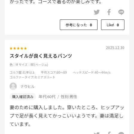
かったです。コースで着るのが楽しみです。
参考になった
0
Like!
0
2025.12.30
スタイルが良く見えるパンツ
色：M
サイズ：BE(ベージュ)
ゴルフ歴
:31年以上
平均スコア
:80～89
ヘッドスピード
:40～44m/s
ゴルファータイプ
:セミアスリート
ナウヒル
年代:
60代
性別:
男性
妻のために購入しました。穿いたところ、ヒップアッ
プで足が長く見えてかっこいいようです。妻は満足し
ています。