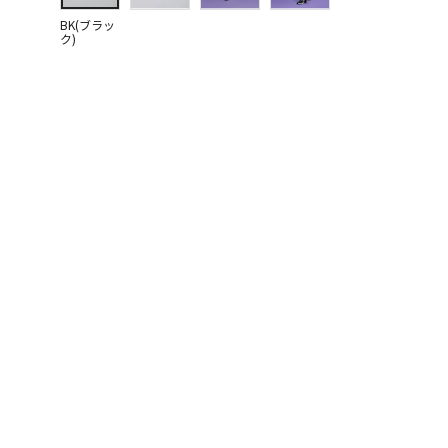
BK(ブラッ
ク)