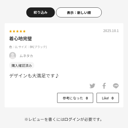
絞り込み
表示：新しい順
2025.10.1
着心地完璧
色：LL
サイズ：BK(ブラック)
ムネタカ
デザインも大満足です♪
参考になった
0
Like!
0
※レビューを書くには
ログイン
が必要です。