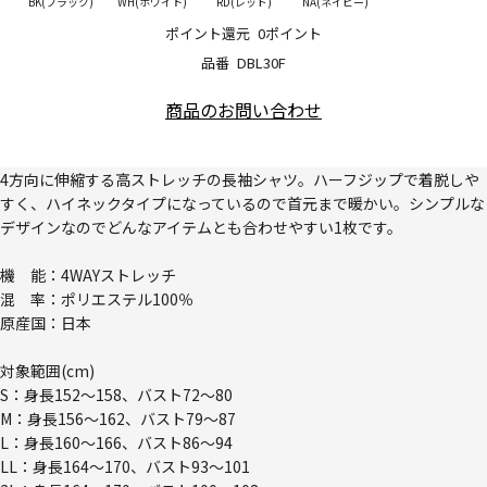
BK(ブラック)
WH(ホワイト)
RD(レッド)
NA(ネイビー)
ポイント還元
0ポイント
品番
DBL30F
商品のお問い合わせ
4方向に伸縮する高ストレッチの長袖シャツ。ハーフジップで着脱しや
すく、ハイネックタイプになっているので首元まで暖かい。シンプルな
デザインなのでどんなアイテムとも合わせやすい1枚です。
機 能：4WAYストレッチ
混 率：ポリエステル100％
原産国：日本
対象範囲(cm)
S：身長152～158、バスト72～80
M：身長156～162、バスト79～87
L：身長160～166、バスト86～94
LL：身長164～170、バスト93～101