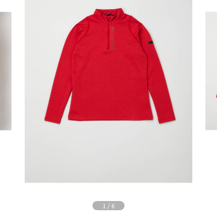
1
/
6