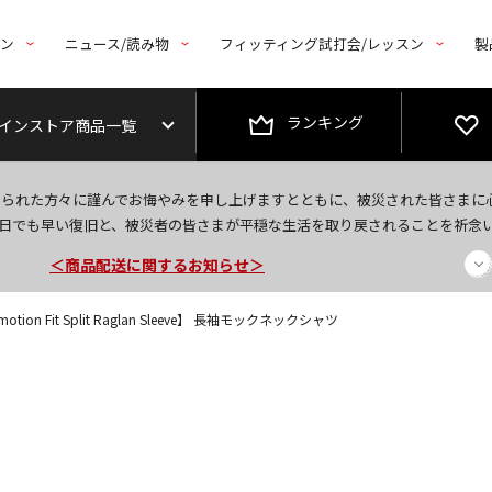
トン
ニュース/読み物
フィッティング試打会/レッスン
製
ランキング
インストア商品一覧
今なら新規会員登録で1,000円OFFクーポンプレゼント！
なられた方々に謹んでお悔やみを申し上げますとともに、被災された皆さまに
＜商品配送に関するお知らせ＞
日でも早い復旧と、被災者の皆さまが平穏な生活を取り戻されることを祈念
＜夏季休暇中のご注文・発送・お問い合わせ＞
tion Fit Split Raglan Sleeve】 長袖モックネックシャツ