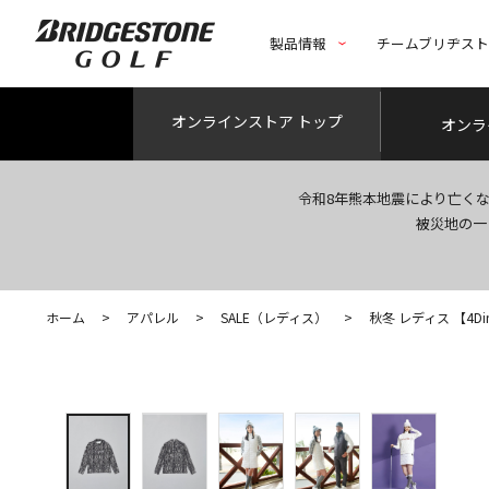
製品情報
チームブリヂス
オンライン
ストア トップ
オンラ
令和8年熊本地震により亡く
被災地の一
ホーム
>
アパレル
>
SALE（レディス）
>
秋冬 レディス 【4Dimo