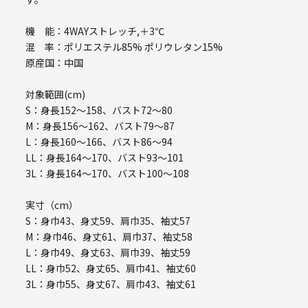
機 能：4WAYストレッチ,＋3℃
混 率：ポリエステル85% ポリウレタン15%
原産国：中国
対象範囲(cm)
S：身長152～158、バスト72～80
M：身長156～162、バスト79～87
L：身長160～166、バスト86～94
LL：身長164～170、バスト93～101
3L：身長164～170、バスト100～108
実寸（cm）
S：身巾43、身丈59、肩巾35、袖丈57
M：身巾46、身丈61、肩巾37、袖丈58
L：身巾49、身丈63、肩巾39、袖丈59
LL：身巾52、身丈65、肩巾41、袖丈60
3L：身巾55、身丈67、肩巾43、袖丈61