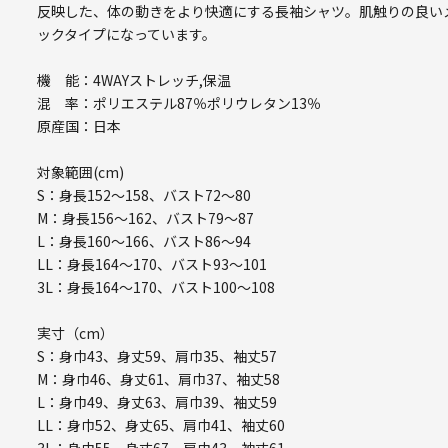
反映した、体の動きをより快適にする長袖シャツ。肌触りの良い
ックタイプになっています。
機 能：4WAYストレッチ,保温
混 率：ポリエステル87％ポリウレタン13％
原産国：日本
対象範囲(cm)
S：身長152～158、バスト72～80
M：身長156～162、バスト79～87
L：身長160～166、バスト86～94
LL：身長164～170、バスト93～101
3L：身長164～170、バスト100～108
実寸（cm）
S：身巾43、身丈59、肩巾35、袖丈57
M：身巾46、身丈61、肩巾37、袖丈58
L：身巾49、身丈63、肩巾39、袖丈59
LL：身巾52、身丈65、肩巾41、袖丈60
3L：身巾55、身丈67、肩巾43、袖丈61