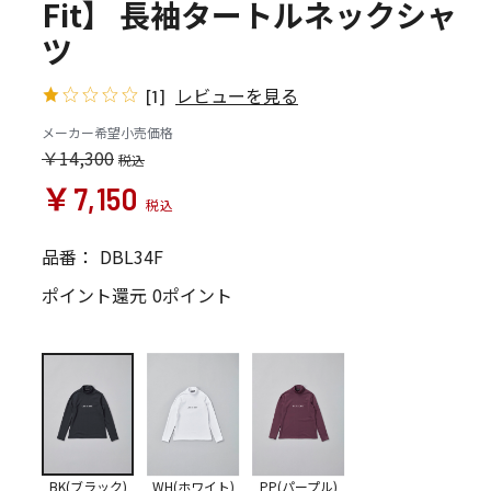
Fit】 長袖タートルネックシャ
ツ
レビューを見る
[1]
メーカー希望小売価格
￥14,300
￥7,150
品番：
DBL34F
ポイント還元
0ポイント
BK(ブラック)
WH(ホワイト)
PP(パープル)