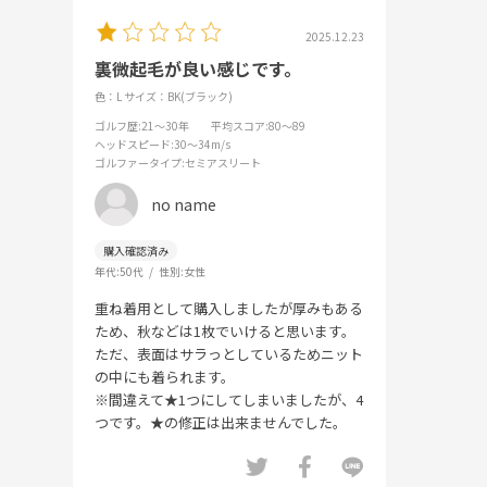
2025.12.23
裏微起毛が良い感じです。
色：L
サイズ：BK(ブラック)
ゴルフ歴
:21～30年
平均スコア
:80～89
ヘッドスピード
:30～34m/s
ゴルファータイプ
:セミアスリート
no name
年代:
50代
性別:
女性
重ね着用として購入しましたが厚みもある
ため、秋などは1枚でいけると思います。
ただ、表面はサラっとしているためニット
の中にも着られます。
※間違えて★1つにしてしまいましたが、4
つです。★の修正は出来ませんでした。