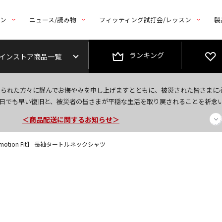
トン
ニュース/読み物
フィッティング試打会/レッスン
製
ランキング
インストア商品一覧
今なら新規会員登録で1,000円OFFクーポンプレゼント！
なられた方々に謹んでお悔やみを申し上げますとともに、被災された皆さまに
＜商品配送に関するお知らせ＞
日でも早い復旧と、被災者の皆さまが平穏な生活を取り戻されることを祈念
＜夏季休暇中のご注文・発送・お問い合わせ＞
motion Fit】 長袖タートルネックシャツ