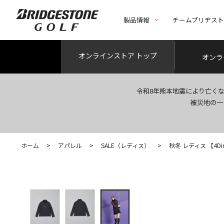
製品情報
チームブリヂス
オンライン
ストア トップ
オンラ
令和8年熊本地震により亡く
被災地の一
ホーム
>
アパレル
>
SALE（レディス）
>
秋冬 レディス 【4Di