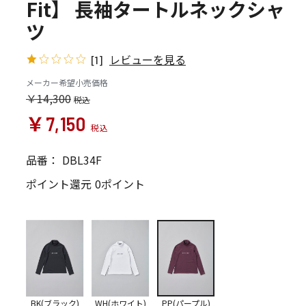
Fit】 長袖タートルネックシャ
ツ
レビューを見る
[1]
メーカー希望小売価格
￥14,300
￥7,150
品番：
DBL34F
ポイント還元
0ポイント
BK(ブラック)
WH(ホワイト)
PP(パープル)