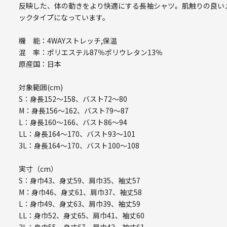
反映した、体の動きをより快適にする長袖シャツ。肌触りの良い
ックタイプになっています。
機 能：4WAYストレッチ,保温
混 率：ポリエステル87％ポリウレタン13％
原産国：日本
対象範囲(cm)
S：身長152～158、バスト72～80
M：身長156～162、バスト79～87
L：身長160～166、バスト86～94
LL：身長164～170、バスト93～101
3L：身長164～170、バスト100～108
実寸（cm）
S：身巾43、身丈59、肩巾35、袖丈57
M：身巾46、身丈61、肩巾37、袖丈58
L：身巾49、身丈63、肩巾39、袖丈59
LL：身巾52、身丈65、肩巾41、袖丈60
3L：身巾55、身丈67、肩巾43、袖丈61