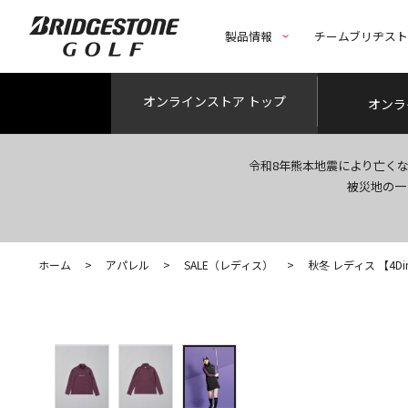
製品情報
チームブリヂス
オンライン
ストア トップ
オンラ
令和8年熊本地震により亡く
被災地の一
ホーム
>
アパレル
>
SALE（レディス）
>
秋冬 レディス 【4Di