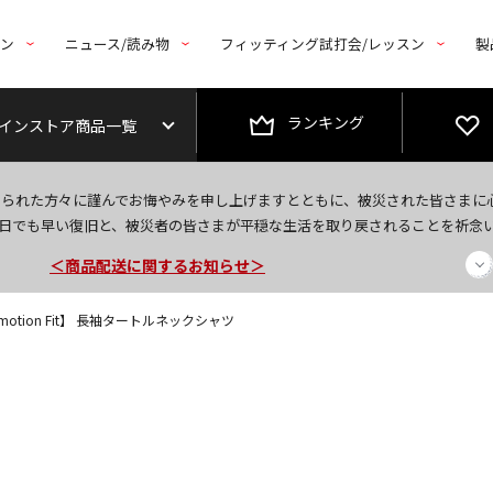
トン
ニュース/読み物
フィッティング試打会/レッスン
製
ランキング
インストア商品一覧
今なら新規会員登録で1,000円OFFクーポンプレゼント！
なられた方々に謹んでお悔やみを申し上げますとともに、被災された皆さまに
＜商品配送に関するお知らせ＞
日でも早い復旧と、被災者の皆さまが平穏な生活を取り戻されることを祈念
＜夏季休暇中のご注文・発送・お問い合わせ＞
motion Fit】 長袖タートルネックシャツ