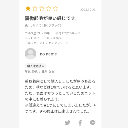
2025.12.23
裏微起毛が良い感じです。
色：L
サイズ：BK(ブラック)
ゴルフ歴
:21～30年
平均スコア
:80～89
ヘッドスピード
:30～34m/s
ゴルファータイプ
:セミアスリート
no name
年代:
50代
性別:
女性
重ね着用として購入しましたが厚みもある
ため、秋などは1枚でいけると思います。
ただ、表面はサラっとしているためニット
の中にも着られます。
※間違えて★1つにしてしまいましたが、4
つです。★の修正は出来ませんでした。