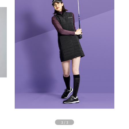
3
/
3