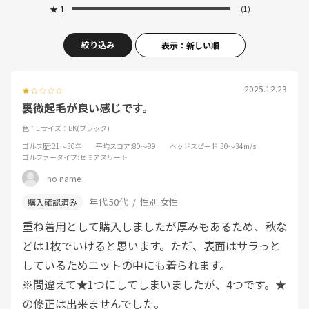
★
1
(1)
絞り込み
表示：新しい順
2025.12.23
裏微起毛が良い感じです。
色：L
サイズ：BK(ブラック)
ゴルフ歴
:21～30年
平均スコア
:80～89
ヘッドスピード
:30～34m/s
ゴルファータイプ
:セミアスリート
no name
年代:
50代
性別:
女性
重ね着用として購入しましたが厚みもあるため、秋な
どは1枚でいけると思います。ただ、表面はサラっと
しているためニットの中にも着られます。
※間違えて★1つにしてしまいましたが、4つです。★
の修正は出来ませんでした。