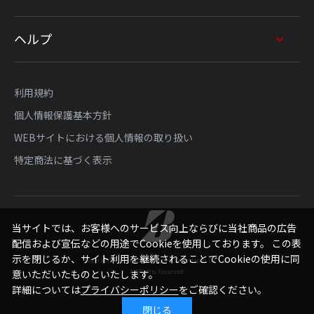
ヘルプ
利用規約
個人情報保護基本方針
WEBサイトにおける個人情報の取り扱い
特定商法に基づく表示
当サイトでは、お客様へのサービス向上ならびに当社商品の広告
配信および宣伝などの用途でCookieを使用しております。 この表
示を閉じるか、サイト利用を継続されることでCookieの使用に同
Copyright © Bridgestone Sports Sales Japan Co., Ltd.
All Rights Reserved.
意いただいたものといたします。
詳細については
プライバシーポリシー
をご確認ください。
閉じる