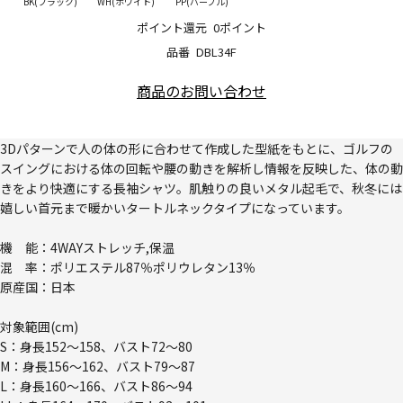
BK(ブラック)
WH(ホワイト)
PP(パープル)
ポイント還元
0ポイント
品番
DBL34F
商品のお問い合わせ
3Dパターンで人の体の形に合わせて作成した型紙をもとに、ゴルフの
スイングにおける体の回転や腰の動きを解析し情報を反映した、体の動
きをより快適にする長袖シャツ。肌触りの良いメタル起毛で、秋冬には
嬉しい首元まで暖かいタートルネックタイプになっています。
機 能：4WAYストレッチ,保温
混 率：ポリエステル87％ポリウレタン13％
原産国：日本
対象範囲(cm)
S：身長152～158、バスト72～80
M：身長156～162、バスト79～87
L：身長160～166、バスト86～94