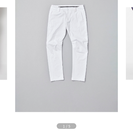
1
/
5