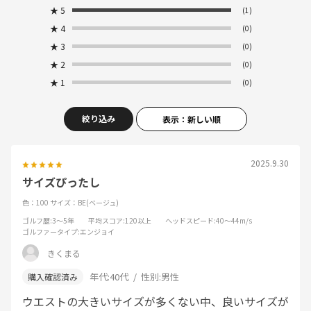
★
5
(1)
★
4
(0)
★
3
(0)
★
2
(0)
★
1
(0)
絞り込み
表示：新しい順
2025.9.30
サイズぴったし
色：100
サイズ：BE(ベージュ)
ゴルフ歴
:3～5年
平均スコア
:120以上
ヘッドスピード
:40～44m/s
ゴルファータイプ
:エンジョイ
きくまる
年代:
40代
性別:
男性
ウエストの大きいサイズが多くない中、良いサイズが