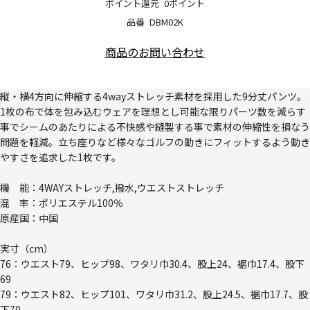
ポイント還元
0ポイント
品番
DBM02K
商品のお問い合わせ
縦・横4方向に伸縮する4wayストレッチ素材を採用した9分丈パンツ。
1枚の布で体を包み込むウェアを理想とし可能な限りパーツ数を減らす
事でシームのあたりによる不快感や縫製する事で素材の伸縮性を損なう
問題を軽減。立ち座りなど様々なゴルフの動きにフィットするよう動き
やすさを追求した1枚です。
機 能：4WAYストレッチ,撥水,ウエストストレッチ
混 率：ポリエステル100％
原産国：中国
実寸（cm）
76：ウエスト79、ヒップ98、ワタリ巾30.4、股上24、裾巾17.4、股下
69
79：ウエスト82、ヒップ101、ワタリ巾31.2、股上24.5、裾巾17.7、股
下70