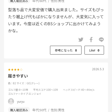
年代:
60代
性別:
男性
型落ち品で大変安価で購入出来ました。サイズもぴっ
たり裾上げ代もばかになりませんが、大変気に入って
います。今度は近くのBSショップに出かけてみよう
かな。
参考になった
0
Like!
0
2026.5.3
履きやすい
色：82
サイズ：GE(グレー)
ゴルフ歴
:6～10年
平均スコア
:100～109
ヘッドスピード
:40～44m/s
ゴルファータイプ
:エンジョイ
yuryu
年代:
50代
性別:
男性