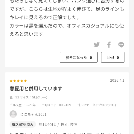
もだらしなく見えてしまい、パンツ選びに苦労するの
ですが、こちらは生地が程よく伸びて、足のラインも
キレイに見えるので正解でした。
カラーは黒を選んだので、オフィスカジュアルにも使
えると思います。
参考になった
0
Like!
0
2026.4.1
春夏用と併用しています
色：92
サイズ：GE(グレー)
ゴルフ歴
:11～20年
平均スコア
:100～109
ゴルファータイプ
:エンジョイ
にこちゃん1051
年代:
40代
性別:
男性