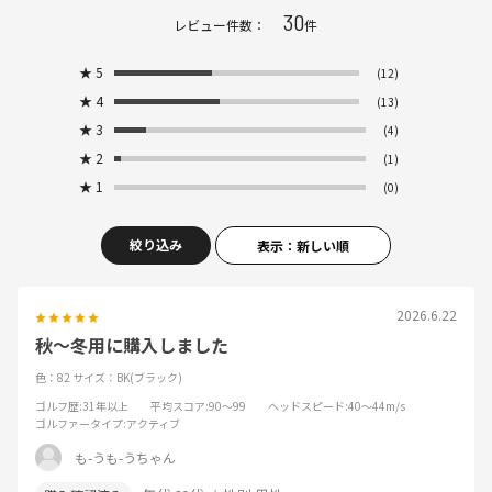
30
レビュー件数：
件
★
5
(12)
★
4
(13)
★
3
(4)
★
2
(1)
★
1
(0)
絞り込み
表示：新しい順
2026.6.22
秋～冬用に購入しました
色：82
サイズ：BK(ブラック)
ゴルフ歴
:31年以上
平均スコア
:90～99
ヘッドスピード
:40～44m/s
ゴルファータイプ
:アクティブ
も-うも-うちゃん