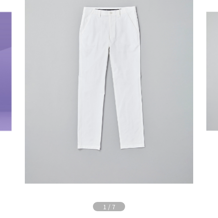
1
/
7