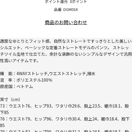
ポイント還元
0ポイント
品番
DGM01K
商品のお問い合わせ
適度なゆとりとフィット感、自然なストレートですっきりとした美しい
シルエット、ベーシックな定番ストレートモデルのパンツ。 ストレッ
チツイル生地で仕立てた、余計な装飾のないシンプルなデザインで汎用
性高いアイテムです。
機 能：4WAYストレッチ,ウエストストレッチ,撥水
混 率：ポリエステル100％
原産国：ベトナム
実寸（cm）
73：ウエスト76、ヒップ93、ワタリ巾29.6、股上23.5、裾巾18.1、股
下85
76：ウエスト79、ヒップ96、ワタリ巾30.4、股上24、裾巾18.4、股下
85
79：ウエスト82、ヒップ99、ワタリ巾31.2、股上24.5、裾巾18.7、股