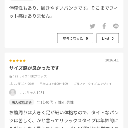
伸縮性もあり、履きやすいパンツです。そこまでフィ
ット感はありません。
参考になった
0
Like!
0
2026.4.1
サイズ感が良かったです
色：92
サイズ：BK(ブラック)
ゴルフ歴
:11～20年
平均スコア
:100～109
ゴルファータイプ
:エンジョイ
にこちゃん1051
年代:
40代
性別:
男性
お腹周りは大きく足が細い体格なので、タイトなパン
ツは苦しく、かと言ってリラックスタイプは年齢的に