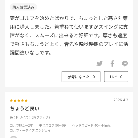
妻がゴルフを始めたばかりで、ちょっとした寒さ対策
用に購入しました。着重ねて使いますがスイングに支
障がなく、スムーズに出来ると好評です。厚さも適度
で軽さもちょうどよく、春先や晩秋時期のプレイに活
躍間違いなしです。
参考になった
0
Like!
0
2026.4.2
ちょうど良い
色：M
サイズ：BK(ブラック)
ゴルフ歴
:1～2年
平均スコア
:90～99
ヘッドスピード
:40～44m/s
ゴルファータイプ
:エンジョイ