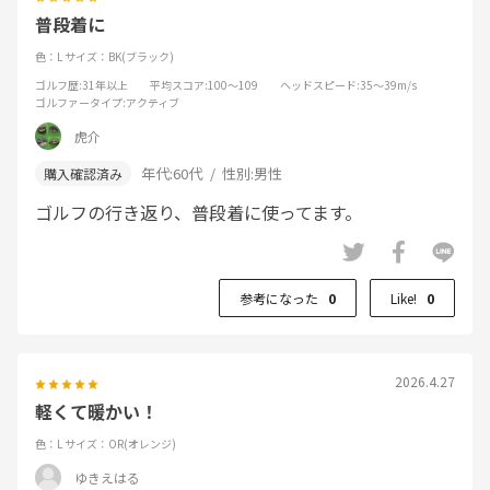
普段着に
色：L
サイズ：BK(ブラック)
ゴルフ歴
:31年以上
平均スコア
:100～109
ヘッドスピード
:35～39m/s
ゴルファータイプ
:アクティブ
虎介
年代:
60代
性別:
男性
ゴルフの行き返り、普段着に使ってます。
参考になった
0
Like!
0
2026.4.27
軽くて暖かい！
色：L
サイズ：OR(オレンジ)
ゆきえはる