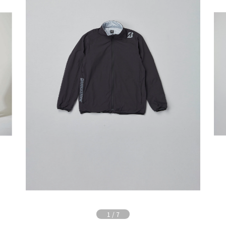
1
/
7