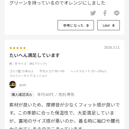
グリーンを持っているのでオレンジにしました
参考になった
0
Like!
0
2026.3.11
たいへん満足しています
色：M
サイズ：BK(ブラック)
ゴルフ歴
:31年以上
平均スコア
:90～99
ヘッドスピード
:35～39m/s
ゴルファータイプ
:エンジョイ
pon
年代:
60代
性別:
男性
素材が良いため、摩擦音が少なくフィット感が良いで
す。この季節に合った保温性で、大変満足していま
が、裏地のサイズ感が悪いのか、着る時に袖口や腰元
から出てしまうのでこまっています。