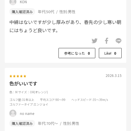
KON
年代:
50代
性別:
男性
中綿はないですが少し厚みがあり、春先の少し寒い朝
にはちょうど良いです。
参考になった
0
Like!
0
2026.3.15
色がいいです
色：M
サイズ：OR(オレンジ)
ゴルフ歴
:31年以上
平均スコア
:90～99
ヘッドスピード
:35～39m/s
ゴルファータイプ
:エンジョイ
no name
年代:
70代～
性別:
男性