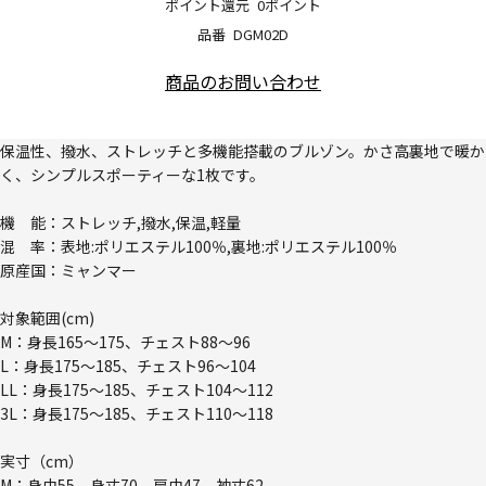
ポイント還元
0ポイント
品番
DGM02D
商品のお問い合わせ
保温性、撥水、ストレッチと多機能搭載のブルゾン。かさ高裏地で暖か
く、シンプルスポーティーな1枚です。
機 能：ストレッチ,撥水,保温,軽量
混 率：表地:ポリエステル100％,裏地:ポリエステル100％
原産国：ミャンマー
対象範囲(cm)
M：身長165～175、チェスト88～96
L：身長175～185、チェスト96～104
LL：身長175～185、チェスト104～112
3L：身長175～185、チェスト110～118
実寸（cm）
M：身巾55、身丈70、肩巾47、袖丈62