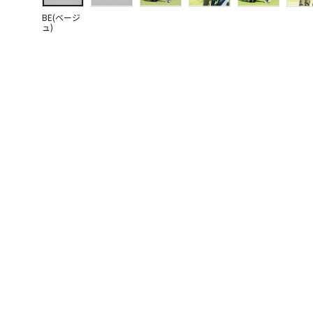
BE(ベージ
ュ)