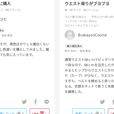
に購入
ウエスト周りがブヨブヨ
ズ：BK(ブラック)
色：88
サイズ：BE(ベージュ)
ゴルフ歴
:31年以上
平均スコア
:80～89
さだ
ヘッドスピード
:35～39m/s
ゴルファータイプ
:エンジョイ
BrabazonCourse
性別:
男性
すが、黒色ばかりじゃ面白くない
し色違いを購入してみました。暖
年代:
60代
性別:
男性
ても気に入っています。
通常ウエスト88ｃｍでピッタリ
ツ目なので、88ｃｍを注文した
みるとヒップからウエストにか
り（カーブ）が少なく、ウエス
すぎた。ベルトを締めると余っ
なる。衣類をネットで買うと失
を痛感した。
考になった
0
Like!
1
参考になった
0
Li