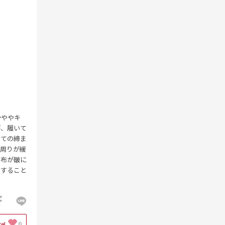
かややキ
が、履いて
けての締ま
ト周りが緩
た布が皺に
敗すること
ke!
0