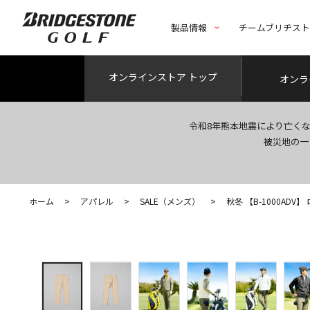
製品情報
チームブリヂス
オンライン
ストア トップ
オンラ
令和8年熊本地震により亡く
被災地の一
ホーム
>
アパレル
>
SALE（メンズ）
>
秋冬 【B-1000ADV