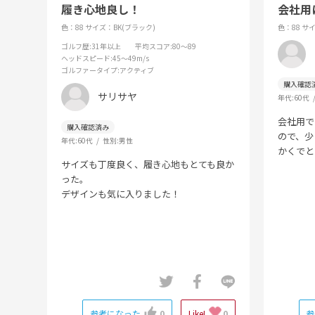
履き心地良し！
会社用
色：88
サイズ：BK(ブラック)
色：88
サイ
ゴルフ歴
:31年以上
平均スコア
:80～89
ヘッドスピード
:45～49m/s
ゴルファータイプ
:アクティブ
サリサヤ
年代:
60代
会社用で
ので、少
年代:
60代
性別:
男性
かくでと
サイズも丁度良く、履き心地もとても良か
った。
デザインも気に入りました！
参考になった
0
Like!
0
参