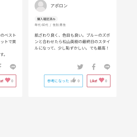
アポロン
年代:
60代
性別:
男性
キのベスト
肌ざわり良く、色目も良い。ブルーのズボ
セットで買
ンと合わせたら松山英樹の最終日のスタイ
ルになって、少し恥ずかしい。でも最高！
す。
ke!
0
参考になった
0
Like!
0