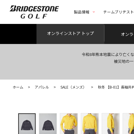
製品情報
チームブリヂス
オンライン
ストア トップ
オンラ
令和8年熊本地震により亡く
被災地の一
ホーム
>
アパレル
>
SALE（メンズ）
>
秋冬 【B-01】長袖共