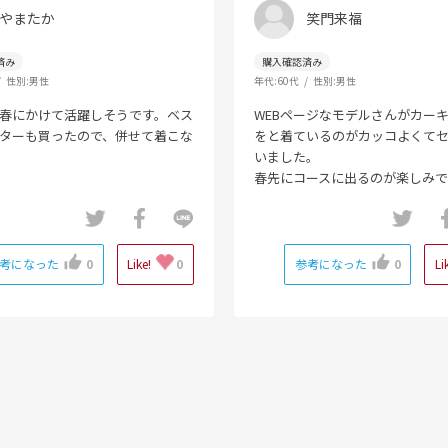
やまたか
笑門来福
性別:
男性
年代:
60代
性別:
男性
春にかけて活躍しそうです。ベス
WEBページなモデルさんがカー
ターも買ったので、併せて着こな
をと着ているのがカッコよくて
いました。
春先にコースに出るのが楽しみで
考になった
0
Like!
0
参考になった
0
Li