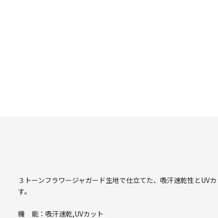
３トーンフラワージャガード生地で仕立てた、吸汗速乾性とUV
す。
機 能：吸汗速乾,UVカット