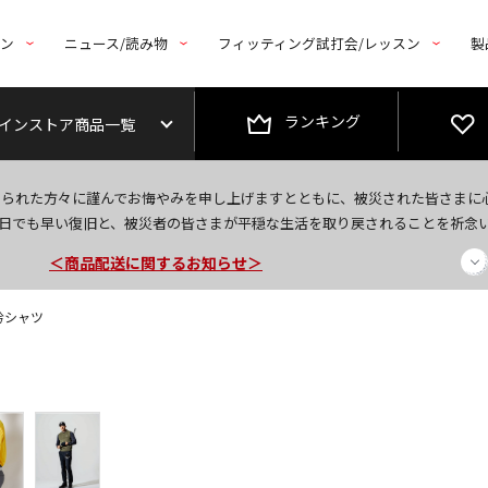
トン
ニュース/読み物
フィッティング試打会/レッスン
製
ランキング
インストア商品一覧
今なら新規会員登録で1,000円OFFクーポンプレゼント！
なられた方々に謹んでお悔やみを申し上げますとともに、被災された皆さまに
＜商品配送に関するお知らせ＞
日でも早い復旧と、被災者の皆さまが平穏な生活を取り戻されることを祈念
＜夏季休暇中のご注文・発送・お問い合わせ＞
衿シャツ