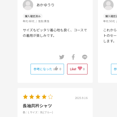
あかゆうり
年代:
60代
性別:
男性
年代:
50代
サイズもピッタリ着心地も良く、コースで
これから
の着用が楽しみです。
トのセー
します。
参考になった
0
Like!
0
参
2025.9.16
長袖共衿シャツ
色：L
サイズ：BL(ブルー)