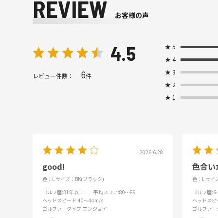
REVIEW
お客様の声
4.5
★
5
★
4
★
3
6
レビュー件数：
件
★
2
★
1
2026.6.28
good!
色合い
色：L
サイズ：BK(ブラック)
色：L
サイズ
ゴルフ歴
:31年以上
平均スコア
:80～89
ゴルフ歴
:
ヘッドスピード
:40～44m/s
ヘッドスピ
ゴルファータイプ
:エンジョイ
ゴルファー