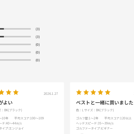
(3)
(3)
(0)
(0)
(0)
2026.1.27
がよい
ベストと一緒に買いました
：BK(ブラック)
色：L
サイズ：BK(ブラック)
6～10年
平均スコア
:100～109
ゴルフ歴
:1～2年
平均スコア
:120以上
ード
:40～44m/s
ヘッドスピード
:35～39m/s
タイプ
:エンジョイ
ゴルファータイプ
:ビギナー