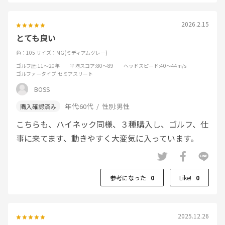
2026.2.15
とても良い
色：105
サイズ：MG(ミディアムグレー)
ゴルフ歴
:11～20年
平均スコア
:80～89
ヘッドスピード
:40～44m/s
ゴルファータイプ
:セミアスリート
BOSS
年代:
60代
性別:
男性
こちらも、ハイネック同様、３種購入し、ゴルフ、仕
事に来てます、動きやすく大変気に入っています。
参考になった
0
Like!
0
2025.12.26