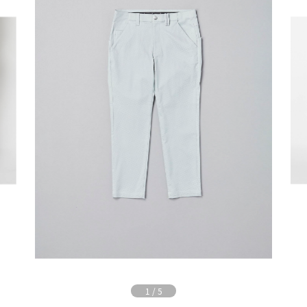
1
/
5