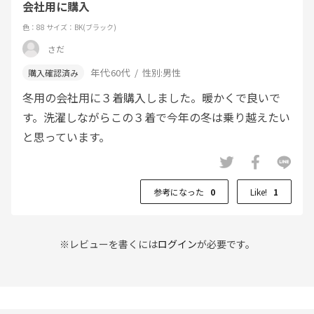
会社用に購入
色：88
サイズ：BK(ブラック)
さだ
年代:
60代
性別:
男性
冬用の会社用に３着購入しました。暖かくで良いで
す。洗濯しながらこの３着で今年の冬は乗り越えたい
と思っています。
参考になった
0
Like!
1
※レビューを書くには
ログイン
が必要です。