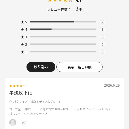
3
レビュー件数：
件
★
5
(2)
★
4
(1)
★
3
(0)
★
2
(0)
★
1
(0)
絞り込み
表示：新しい順
2026.6.29
予想以上に
色：82
サイズ：MG(ミディアムグレー)
ゴルフ歴
:31年以上
平均スコア
:100～109
ヘッドスピード
:35～39m/s
ゴルファータイプ
:アクティブ
ヨジ