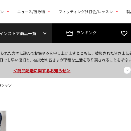
トン
ニュース/読み物
フィッティング試打会/レッスン
製
ランキング
インストア商品一覧
今なら新規会員登録で1,000円OFFクーポンプレゼント！
なられた方々に謹んでお悔やみを申し上げますとともに、被災された皆さまに
＜商品配送に関するお知らせ＞
日でも早い復旧と、被災者の皆さまが平穏な生活を取り戻されることを祈念
＜夏季休暇中のご注文・発送・お問い合わせ＞
衿シャツ