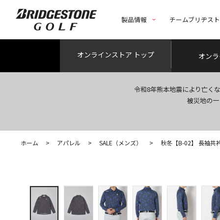
製品情報
チームブリヂス
オンライン
ストア トップ
オンラ
令和8年熊本地震により亡く
被災地の一
ホーム
>
アパレル
>
SALE（メンズ）
>
秋冬【B-02】 長袖共