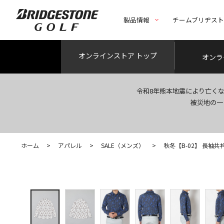
製品情報
チームブリヂス
オンライン
ストア トップ
オンラ
令和8年熊本地震により亡く
被災地の一
ホーム
>
アパレル
>
SALE（メンズ）
>
秋冬【B-02】 長袖共