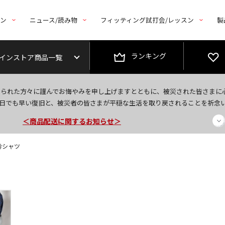
トン
ニュース/読み物
フィッティング試打会/レッスン
製
ランキング
インストア商品一覧
今なら新規会員登録で1,000円OFFクーポンプレゼント！
なられた方々に謹んでお悔やみを申し上げますとともに、被災された皆さまに
＜商品配送に関するお知らせ＞
日でも早い復旧と、被災者の皆さまが平穏な生活を取り戻されることを祈念
＜夏季休暇中のご注文・発送・お問い合わせ＞
衿シャツ