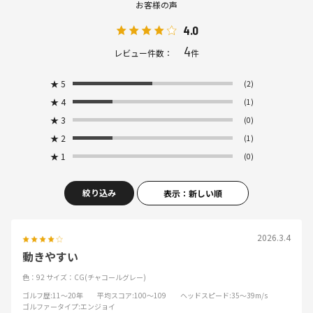
お客様の声
4.0
4
レビュー件数：
件
★
5
(2)
★
4
(1)
★
3
(0)
★
2
(1)
★
1
(0)
絞り込み
表示：新しい順
2026.3.4
動きやすい
色：92
サイズ：CG(チャコールグレー)
ゴルフ歴
:11～20年
平均スコア
:100～109
ヘッドスピード
:35～39m/s
ゴルファータイプ
:エンジョイ