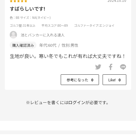
2024.10.10
すばらしいです!
色：88
サイズ：NA(ネイビー)
ゴルフ歴
:31年以上
平均スコア
:80～89
ゴルファータイプ
:エンジョイ
池とバンカーに入れる達人
年代:
60代
性別:
男性
生地が良い。寒い冬でもこれが有れば大丈夫ですね！
参考になった
0
Like!
0
※レビューを書くには
ログイン
が必要です。