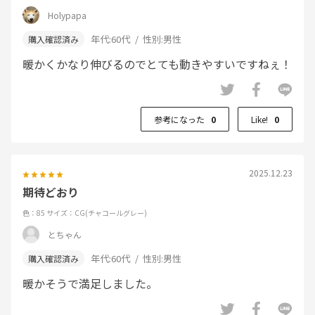
Holypapa
年代:
60代
性別:
男性
暖かくかなり伸びるのでとても動きやすいですねぇ！
参考になった
0
Like!
0
2025.12.23
期待どおり
色：85
サイズ：CG(チャコールグレー)
とちゃん
年代:
60代
性別:
男性
暖かそうで満足しました。