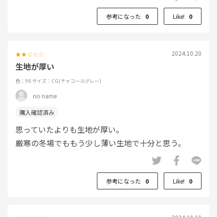
参考になった
0
Like!
0
2024.10.20
生地が厚い
色：96
サイズ：CG(チャコールグレー)
no name
思っていたよりも生地が厚い。
厳寒の冬場でももう少し薄い生地で十分と思う。
参考になった
0
Like!
0