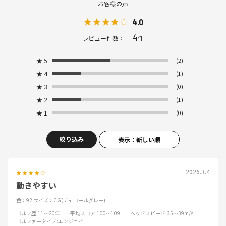
お客様の声
4.0
4
レビュー件数：
件
★
5
(2)
★
4
(1)
★
3
(0)
★
2
(1)
★
1
(0)
絞り込み
表示：新しい順
2026.3.4
動きやすい
色：92
サイズ：CG(チャコールグレー)
ゴルフ歴
:11～20年
平均スコア
:100～109
ヘッドスピード
:35～39m/s
ゴルファータイプ
:エンジョイ