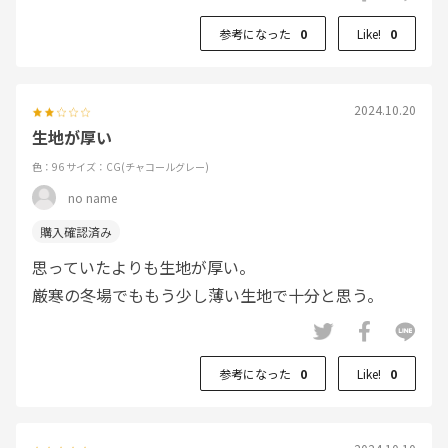
参考になった
0
Like!
0
2024.10.20
生地が厚い
色：96
サイズ：CG(チャコールグレー)
no name
思っていたよりも生地が厚い。
厳寒の冬場でももう少し薄い生地で十分と思う。
参考になった
0
Like!
0