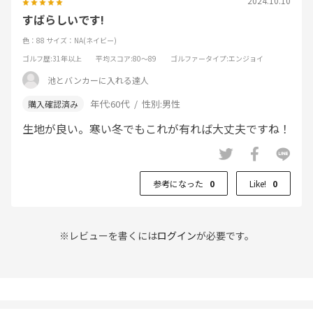
2024.10.10
すばらしいです!
色：88
サイズ：NA(ネイビー)
ゴルフ歴
:31年以上
平均スコア
:80～89
ゴルファータイプ
:エンジョイ
池とバンカーに入れる達人
年代:
60代
性別:
男性
生地が良い。寒い冬でもこれが有れば大丈夫ですね！
参考になった
0
Like!
0
※レビューを書くには
ログイン
が必要です。