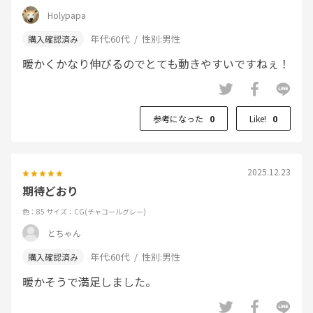
Holypapa
年代:
60代
性別:
男性
暖かくかなり伸びるのでとても動きやすいですねぇ！
参考になった
0
Like!
0
2025.12.23
期待どおり
色：85
サイズ：CG(チャコールグレー)
とちゃん
年代:
60代
性別:
男性
暖かそうで満足しました。