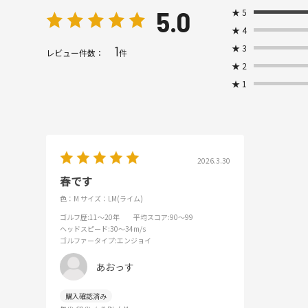
5.0
★
5
★
4
★
3
1
レビュー件数：
件
★
2
★
1
2026.3.30
春です
色：M
サイズ：LM(ライム)
ゴルフ歴
:11～20年
平均スコア
:90～99
ヘッドスピード
:30～34m/s
ゴルファータイプ
:エンジョイ
あおっす