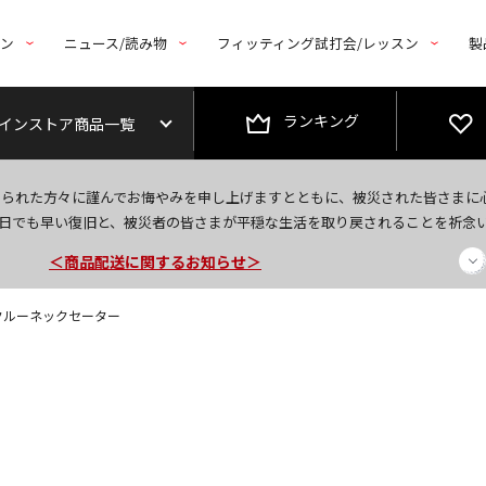
トン
ニュース/読み物
フィッティング試打会/レッスン
製
ランキング
インストア商品一覧
今なら新規会員登録で1,000円OFFクーポンプレゼント！
なられた方々に謹んでお悔やみを申し上げますとともに、被災された皆さまに
＜商品配送に関するお知らせ＞
日でも早い復旧と、被災者の皆さまが平穏な生活を取り戻されることを祈念
＜夏季休暇中のご注文・発送・お問い合わせ＞
袖クルーネックセーター