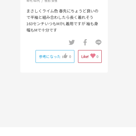
年代:
60代
性別:
女性
まさしくライム色 春先にちょうど良いの
で半袖と組み合わしたら長く着れそう
163センチいつもMかL着用ですが 袖も身
幅もMで十分です
参考になった
0
Like!
0