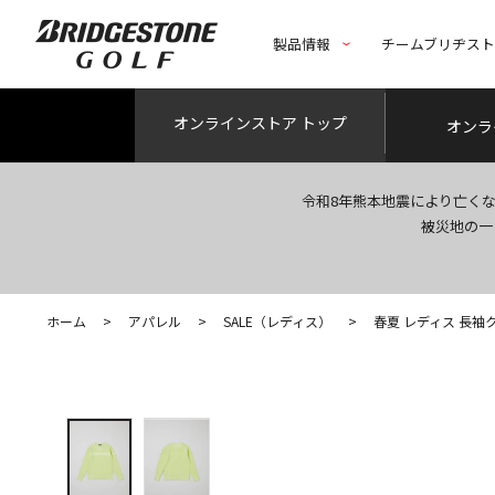
製品情報
チームブリヂス
オンライン
ストア トップ
オンラ
令和8年熊本地震により亡く
被災地の一
ホーム
>
アパレル
>
SALE（レディス）
>
春夏 レディス 長