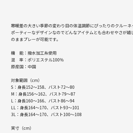
寒暖差の大きい季節の変わり目の体温調節にぴったりのクルーネ
ポーティーなデザインなのでどんなアイテムとも合わせやさが嬉
のままプレーが可能です。
機 能：撥水加工糸使用
混 率：ポリエステル100％
原産国：中国
対象範囲（cm）
S：身長152～158、バスト72～80
M：身長156～162、バスト79～87
L：身長160～166、バスト86～94
LL：身長164～170、バスト93～101
3L：身長164～170、バスト100～108
実寸（cm）