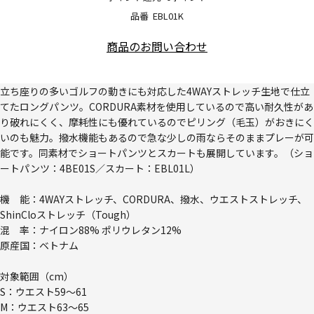
品番
EBL01K
商品のお問い合わせ
立ち座りの多いゴルフの動きにも対応した4WAYストレッチ生地で仕立
てたロングパンツ。CORDURA素材を使用しているので高い耐久性があ
り破れにくく、摩耗性にも優れているのでピリング（毛玉）がおきにく
いのも魅力。撥水機能もあるので急な少しの雨ならそのままプレーが可
能です。同素材でショートパンツとスカートも展開しています。（ショ
ートパンツ：4BE01S／スカート：EBL01L）
機 能：4WAYストレッチ、CORDURA、撥水、ウエストストレッチ、
ShinCloストレッチ（Tough）
混 率：ナイロン88% ポリウレタン12%
原産国：ベトナム
対象範囲（cm）
S：ウエスト59～61
M：ウエスト63～65