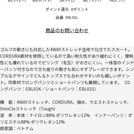
NA(ネイビー)
WH(ホワイト)
LM(ライム)
BK(ブラック)
PK(ピンク)
ポイント還元
0ポイント
品番
EBL01L
商品のお問い合わせ
ゴルフの動きにも対応した4WAYストレッチ生地で仕立てたスカート。
CORDURA素材を使用しているので高い耐久性があり破れにくく、摩耗
性にも優れているのでピリング（毛玉）がおきにくい。一体型のインナ
ーパンツ付きなので立ち座りの動きも気にせずプレーができます。シン
プルなデザインでどんなトップスでも合わせやすいのも嬉しいポイン
ト。同素材でロングパンツとショートパンツも展開しています。（ロ
ングパンツ：EBL01K／ショートパンツ：EBL01S）
機 能：4WAYストレッチ、CORDURA、撥水、ウエストストレッチ、
ShinCloストレッチ（Tough）
混 率：本体：ナイロン88% ポリウレタン12% インナーパンツ：ポ
リエステル88% ポリウレタン12%
原産国：ベトナム