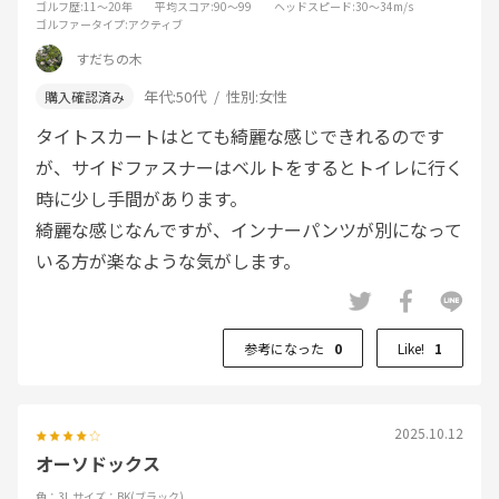
ゴルフ歴
:11～20年
平均スコア
:90～99
ヘッドスピード
:30～34m/s
ゴルファータイプ
:アクティブ
すだちの木
年代:
50代
性別:
女性
タイトスカートはとても綺麗な感じできれるのです
が、サイドファスナーはベルトをするとトイレに行く
時に少し手間があります。
綺麗な感じなんですが、インナーパンツが別になって
いる方が楽なような気がします。
参考になった
0
Like!
1
2025.10.12
オーソドックス
色：3L
サイズ：BK(ブラック)