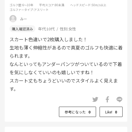
ゴルフ歴
:6～10年
平均スコア
:80未満
ヘッドスピード
:50m/s以上
ゴルファータイプ
:アスリート
みー
年代:
10代
性別:
女性
スカート色違いで2枚購入しました！
生地も薄く伸縮性があるので真夏のゴルフも快適に着
られます。
なんといってもアンダーパンツがついているので下着
を気にしなくていいのも嬉しいですね！
スカート丈もちょうどいいのでスタイルよく見えま
す。
参考になった
0
Like!
0