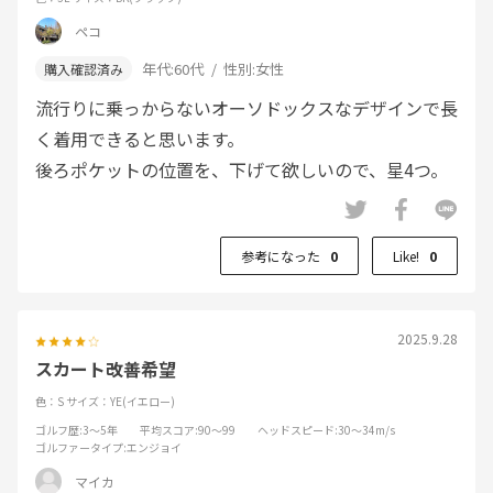
ペコ
年代:
60代
性別:
女性
流行りに乗っからないオーソドックスなデザインで長
く着用できると思います。
後ろポケットの位置を、下げて欲しいので、星4つ。
参考になった
0
Like!
0
2025.9.28
スカート改善希望
色：S
サイズ：YE(イエロー)
ゴルフ歴
:3～5年
平均スコア
:90～99
ヘッドスピード
:30～34m/s
ゴルファータイプ
:エンジョイ
マイカ