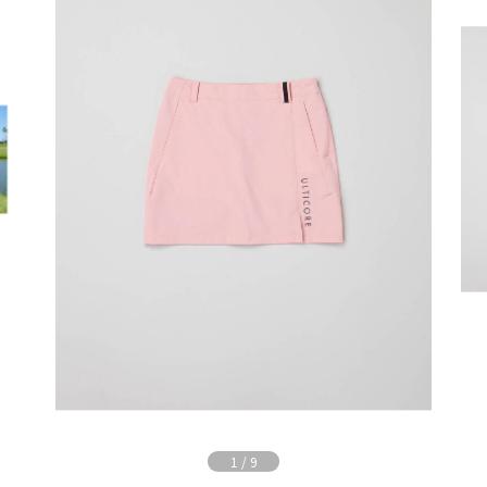
1
/
9