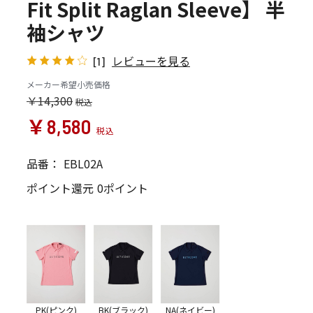
Fit Split Raglan Sleeve】 半
袖シャツ
レビューを見る
[1]
メーカー希望小売価格
￥14,300
￥8,580
品番：
EBL02A
ポイント還元
0ポイント
PK(ピンク)
BK(ブラック)
NA(ネイビー)