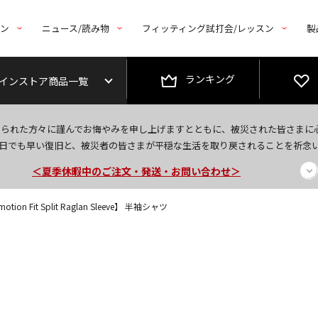
トン
ニュース/読み物
フィッティング試打会/レッスン
製
ランキング
インストア商品一覧
今なら新規会員登録で1,000円OFFクーポンプレゼント！
なられた方々に謹んでお悔やみを申し上げますとともに、被災された皆さまに
＜商品配送に関するお知らせ＞
日でも早い復旧と、被災者の皆さまが平穏な生活を取り戻されることを祈念
＜夏季休暇中のご注文・発送・お問い合わせ＞
ion Fit Split Raglan Sleeve】 半袖シャツ