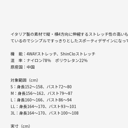
イタリア製の素材で縦・横4方向に伸縮するストレッチ性の高い
ているのでシンプルですっきりとしたスポーティデザインになっ
機 能：4WAYストレッチ、ShinCloストレッチ
混 率：ナイロン78％ ポリウレタン22％
原産国：中国
対象範囲（cm）
S：身長152～158、バスト72～80
M：身長156～162、バスト79～87
L：身長160～166、バスト86～94
LL：身長164～170、バスト93～101
3L：身長164～170、バスト100～108
実寸（cm）