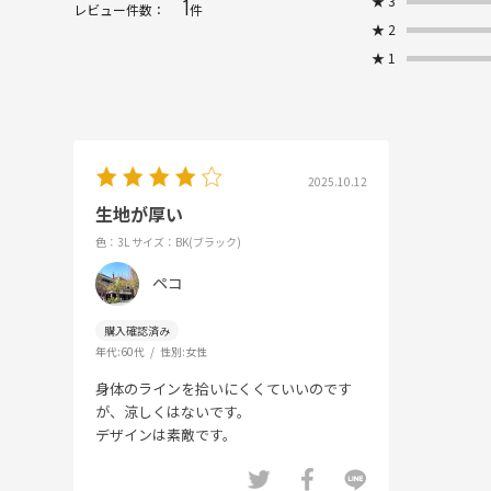
★
3
1
レビュー件数：
件
★
2
★
1
2025.10.12
生地が厚い
色：3L
サイズ：BK(ブラック)
ペコ
年代:
60代
性別:
女性
身体のラインを拾いにくくていいのです
が、涼しくはないです。
デザインは素敵です。