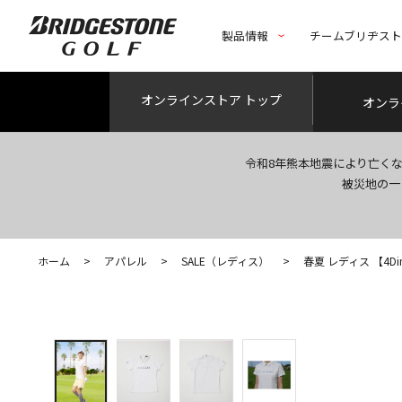
製品情報
チームブリヂス
オンライン
ストア トップ
オンラ
令和8年熊本地震により亡く
被災地の一
ホーム
>
アパレル
>
SALE（レディス）
>
春夏 レディス 【4Dimot