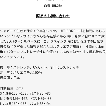
品番
EBL05A
商品のお問い合わせ
ジャガード生地で仕立てた半袖シャツ。ULTICOREロゴを胸元にあしら
いシンプルなデザインながらも存在感のある1枚。身体に合わせて作成
した3Dパターンをベースに、ゴルフスイング時における身体の回転や
腕の動きを解析した情報を加えたゴルフウエア専用設計「4 Dimotion
fit」パターンでストレッチ性にも優れているので動きやすく着心地の良
いアイテムです。
機 能：ストレッチ、UVカット、ShinCloストレッチ
混 率：ポリエステル100％
原産国：日本
対象範囲（cm）
S：身長152～158、バスト72～80
M：身長156～162、バスト79～87
L：身長160～166、バスト86～94