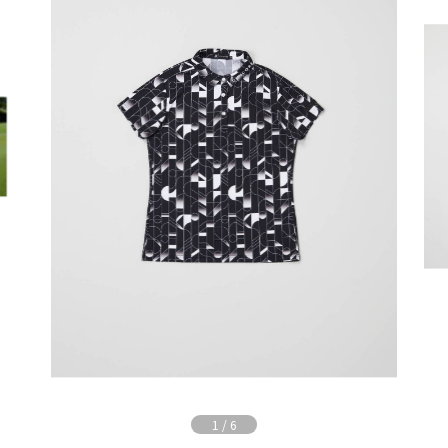
1
/
6