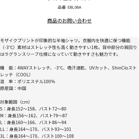
品番
EBL06A
商品のお問い合わせ
モザイクプリントが印象的な半袖シャツ。衣服内を快適に保つ機能
（-3℃）素材はストレッチ性も高く動きやすい1枚。背中部分の肩回り
はラグランスリーブ仕様になっていて動きやすさも魅力です。
機 能：4WAYストレッチ、-3℃、吸汗速乾、UVカット、ShinCloスト
レッチ（COOL）
混 率：ポリエステル100％
原産国：中国
対象範囲（cm）
S：身長152～158、バスト72～80
M：身長156～162、バスト79～87
L：身長160～166、バスト86～94
LL：身長164～170、バスト93～101
3L：身長164～170、バスト100～108