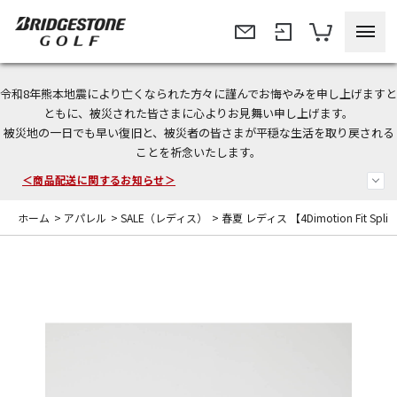
令和8年熊本地震により亡くなられた方々に謹んでお悔やみを申し上げますと
＜夏季休暇中のご注文・発送・お問い合わせ＞
ともに、被災された皆さまに心よりお見舞い申し上げます。
被災地の一日でも早い復旧と、被災者の皆さまが平穏な生活を取り戻される
今なら新規会員登録で1,000円OFFクーポンプレゼント！
ことを祈念いたします。
＜商品配送に関するお知らせ＞
ホーム
>
アパレル
>
SALE（レディス）
>
春夏 レディス 【4Dimotion Fit Split