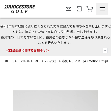
令和8年熊本地震により亡くなられた方々に謹んでお悔やみを申し上げますと
＜夏季休暇中のご注文・発送・お問い合わせ＞
ともに、被災された皆さまに心よりお見舞い申し上げます。
被災地の一日でも早い復旧と、被災者の皆さまが平穏な生活を取り戻される
今なら新規会員登録で1,000円OFFクーポンプレゼント！
ことを祈念いたします。
＜商品配送に関するお知らせ＞
ホーム
>
アパレル
>
SALE（レディス）
>
春夏 レディス 【4Dimotion Fit Split