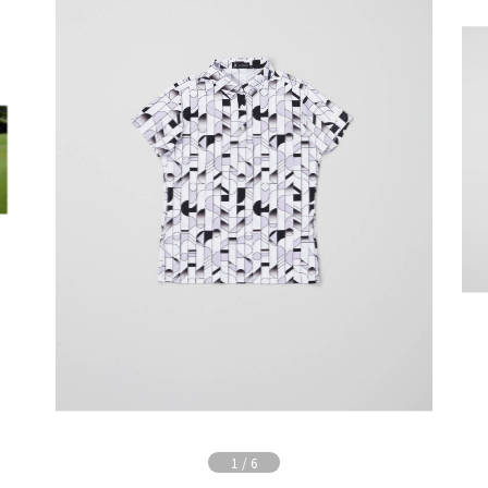
1
/
6