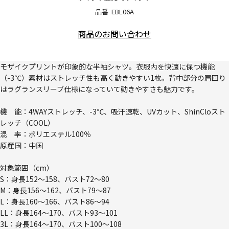
品番
EBL06A
商品のお問い合わせ
モザイクプリントが印象的な半袖シャツ。衣服内を快適に保つ機能
（-3℃）素材はストレッチ性も高く動きやすい1枚。背中部分の肩回り
はラグランスリーブ仕様になっていて動きやすさも魅力です。
機 能：4WAYストレッチ、-3℃、吸汗速乾、UVカット、ShinCloスト
レッチ（COOL）
混 率：ポリエステル100％
原産国：中国
対象範囲（cm）
S：身長152～158、バスト72～80
M：身長156～162、バスト79～87
L：身長160～166、バスト86～94
LL：身長164～170、バスト93～101
3L：身長164～170、バスト100～108